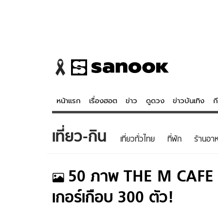
หน้าแรก
เรื่องฮอต
ข่าว
ดูดวง
ข่าวบันเทิง
ก
เที่ยว-กิน
ข่าว
ดูดวง - 
เที่ยวทั่วไทย
ที่พัก
ร้านอา
เรื่องฮอต
ดูดวง
ข่าว
หวยไทย
50
ภาพ
THE M CAFE 
ข่าวบันเทิง
สถิติหวยไท
เกอร์เกือบ 300 ตัว!
ข่าวกีฬา
หวยลาว
ข่าวเศรษฐกิจ