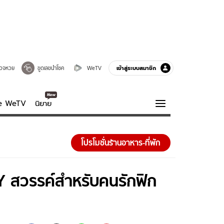
เข้าสู่ระบบสมาชิก
วจหวย
ขูดเลขนำโชค
WeTV
ve WeTV
นิยาย
รบรส
ความรู้รอบตัว
โปรโมชั่นร้านอาหาร-ที่พัก
ฮาวทู
กูรู-รอบรู้
วรรค์สำหรับคนรักฟิก