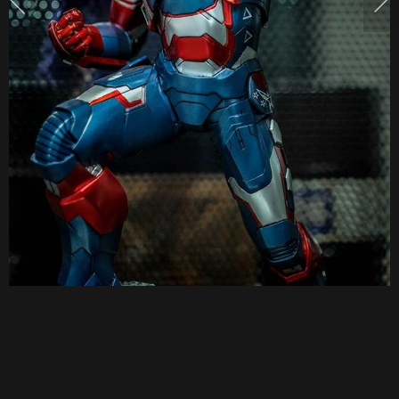
ฟิก
เกอร์
เกือบ
300
ตัว!