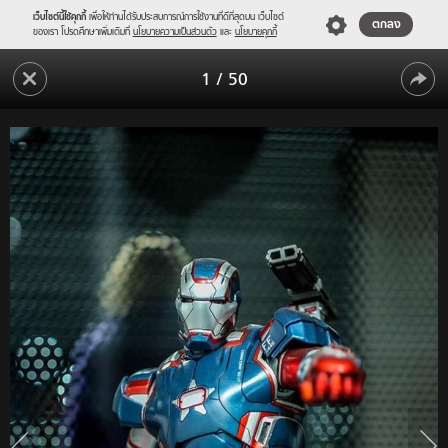
เว็บไซต์นี้ใช้คุกกี้
เพื่อให้ท่านได้รับประสบการณ์การใช้งานที่ดีที่สุดบน เว็บไซต์
ตกลง
ของเรา โปรดศึกษาเพิ่มเติมที่
นโยบายความเป็นส่วนตัว
และ
นโยบายคุกกี้
THE
1
/
50
M
THE
CAFE
&
M
THE
CAFE
MASSIVE
&
TOY
GALLERY
THE
สวรรค์
MASSIVE
สำหรับ
คน
TOY
รัก
GALLERY
ฟิก
เกอร์
สวรรค์
เกือบ
สำหรับ
300
คน
ตัว!
รัก