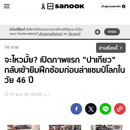
เข้าสู่ระบบสมาชิก
กีฬา
เว็บไซต์นี้ใช้คุกกี้
เพื่อให้ท่านได้รับประสบการณ์การใช้งานที่ดีที่สุดบน เว็บไซต์
หมวดอื่นๆ
ตกลง
ของเรา โปรดศึกษาเพิ่มเติมที่
นโยบายความเป็นส่วนตัว
และ
นโยบายคุกกี้
14
ภาพ
อ่านเรื่องนี้
จะไหวมั้ย? เปิดภาพแรก "ปาเกียว"
กลับเข้ายิมฝึกซ้อมก่อนล่าแชมป์โลกใน
วัย 46 ปี
อัลบั้ม
20 พ.ค. 68 (09:59 น.)
ภาพ
ทั้งหมด
จะ
ไหว
มั้ย?