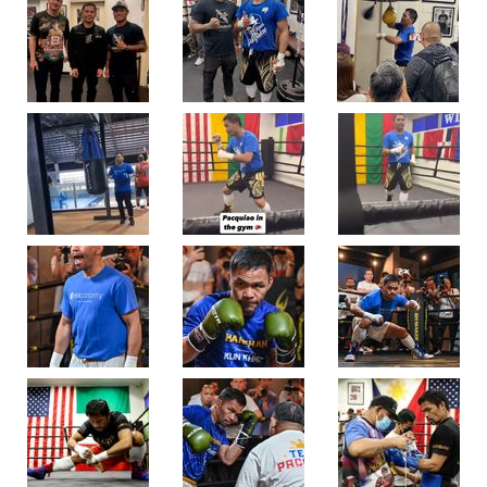
เปิด
ภาพ
แรก
"ปา
เกีย
ว"
กลับ
เข้า
ยิม
ฝึก
ซ้อม
ก่อน
ล่า
แชมป์
โลก
ใน
วัย
46
ปี