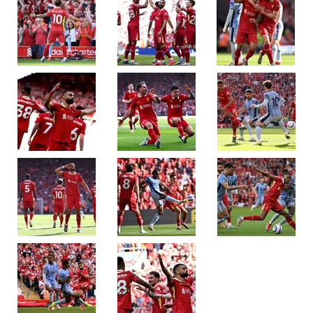
ลิเวอร์พูล
รัว
แซง
ถล่ม
ส
เปอร์
ส
5-
1
กา
รัน
ตี
แชมป์
พรีเมียร์
ลีก
ทันที