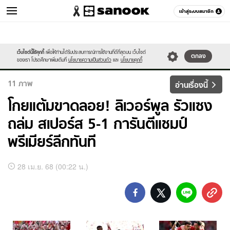
เข้าสู่ระบบสมาชิก
กีฬา
เว็บไซต์นี้ใช้คุกกี้
เพื่อให้ท่านได้รับประสบการณ์การใช้งานที่ดีที่สุดบน เว็บไซต์
หมวดอื่นๆ
ตกลง
ของเรา โปรดศึกษาเพิ่มเติมที่
นโยบายความเป็นส่วนตัว
และ
นโยบายคุกกี้
11
ภาพ
อ่านเรื่องนี้
โกยแต้มขาดลอย! ลิเวอร์พูล รัวแซง
ถล่ม สเปอร์ส 5-1 การันตีแชมป์
พรีเมียร์ลีกทันที
อัลบั้ม
28 เม.ย. 68 (00:22 น.)
ภาพ
ทั้งหมด
โกย
แต้ม
ขาดลอย!