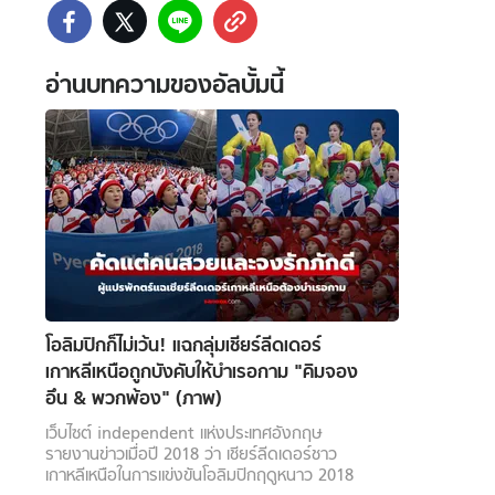
อ่านบทความของอัลบั้มนี้
 WeTV
ติดต่อโฆษณา
tencentthbd
sales@tencent.co.th
รา
ร้องเรียนเนื้อหาไม่เหมาะสม
แนะนำติชม แจ้งปัญหาการใช้งาน
โอลิมปิกก็ไม่เว้น! แฉกลุ่มเชียร์ลีดเดอร์
เกาหลีเหนือถูกบังคับให้บำเรอกาม "คิมจอง
อึน & พวกพ้อง" (ภาพ)
เว็บไซต์ independent แห่งประเทศอังกฤษ
รายงานข่าวเมื่อปี 2018 ว่า เชียร์ลีดเดอร์ชาว
เกาหลีเหนือในการแข่งขันโอลิมปิกฤดูหนาว 2018