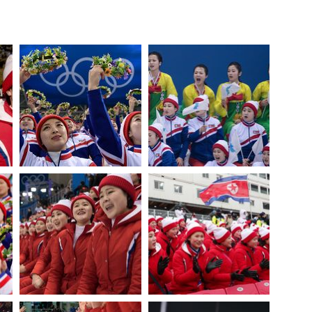
สุขภาพ
ดูทีวี
เที่ยว-กิน
WeTV
Tasteful Thailand
Exclusive
Sanook Choice
นิยาย
ยลได้ที่
ร่วมงานกับเ