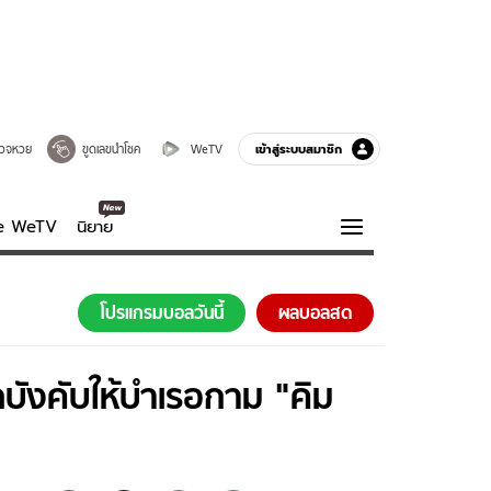
เข้าสู่ระบบสมาชิก
วจหวย
ขูดเลขนำโชค
WeTV
ve WeTV
นิยาย
รบรส
ความรู้รอบตัว
โปรแกรมบอลวันนี้
ผลบอลสด
ฮาวทู
กูรู-รอบรู้
ถูกบังคับให้บำเรอกาม "คิม