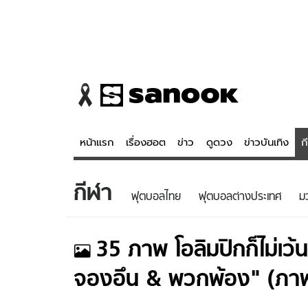
หน้าแรก
เรื่องฮอต
ข่าว
ดูดวง
ข่าวบันเทิง
ก
กีฬา
ข่าว
ดูดวง - 
ฟุตบอลไทย
ฟุตบอลต่างประเทศ
ม
เรื่องฮอต
ดูดวง
ข่าว
หวยไทย
35
ภาพ
โอลิมปิกก็ไม่เว
ข่าวบันเทิง
สถิติหวยไท
จองอึน & พวกพ้อง" (ภา
ข่าวกีฬา
หวยลาว
ข่าวเศรษฐกิจ