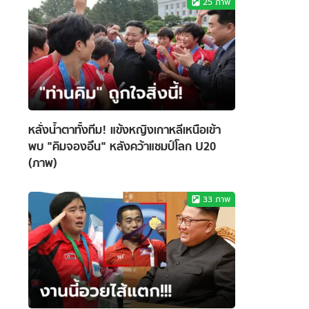
25
ภาพ
หลั่งน้ำตาทั้งทีม! แข้งหญิงเกาหลีเหนือเข้า
พบ "คิมจองอึน" หลังคว้าแชมป์โลก U20
(ภาพ)
33
ภาพ