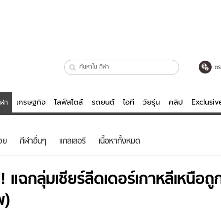
ตร
ีฬา
เศรษฐกิจ
ไลฟ์สไตล์
รถยนต์
ไอที
วัยรุ่น
คลิป
Exclusi
ตรวจหวย
ไลฟ์สไตล์
บันเทิงค
วย
กีฬาอื่นๆ
แกลเลอรี
เนื้อหาทั้งหมด
ผู้หญิง
หนัง-ละคร
ผู้ชาย
เพลง
้น! แฉกลุ่มเชียร์ลีดเดอร์เกาหลีเหนือ
ย
วัยรุ่น
เกมส์
พ)
ไอที
คลิป
รถยนต์
พอดแคสต์