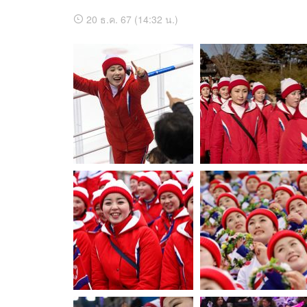
รูปภาพ
อัลบั้ม
20 ธ.ค. 67 (14:32 น.)
ของ
ภาพ
อัปเดตจีน
โอลิมปิก
ทั้งหมด
เช็กข่าวชัวร์
ก็
โอลิมปิก
ไม่
ก็
เว้น!
ไม่
แฉก
เว้น!
ลุ่ม
แฉก
เชียร์
ลุ่ม
ลีดเดอร์
เชียร์
ติดตามสนุกโซเชี
ดาวน์โหลดสนุกแอปฟรี
เกาหลีเหนือ
ลีดเดอร์
ถูก
เกาหลีเหนือ
บังคับ
ถูก
ให้
บังคับ
สงวนลิขสิทธิ์ ©
2569
บริษัท อิมเมจ ฟิวเจอร์ (ประเทศไทย) จำกัด
บำเรอ
ให้
กาม
บำเรอ
"คิม
กาม
จอง
"คิม
อึน
จอง
&
อึน
พวก
&