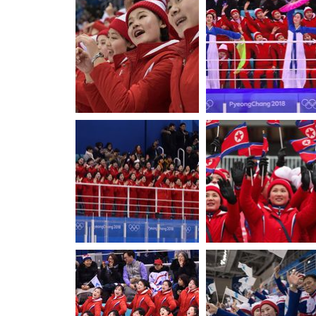
พ้อง"
พวก
(ภาพ)
พ้อง"
(ภาพ)