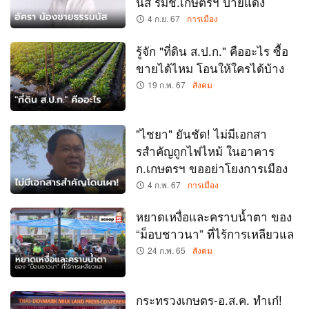
นัส รมช.เกษตรฯ ป้ายแดง
4 ก.ย. 67
การเมือง
รู้จัก "ที่ดิน ส.ป.ก." คืออะไร ซื้อ
ขายได้ไหม โอนให้ใครได้บ้าง
19 ก.พ. 67
สังคม
"ไชยา" ยันชัด! ไม่มีเอกสา
รสําคัญถูกไฟไหม้ ในอาคาร
ก.เกษตรฯ ขออย่าโยงการเมือง
4 ก.พ. 67
การเมือง
หยาดเหงื่อและคราบน้ำตา ของ
“ม็อบชาวนา” ที่ไร้การเหลียวแล
24 ก.พ. 65
สังคม
กระทรวงเกษตร-อ.ส.ค. ทำเก๋!