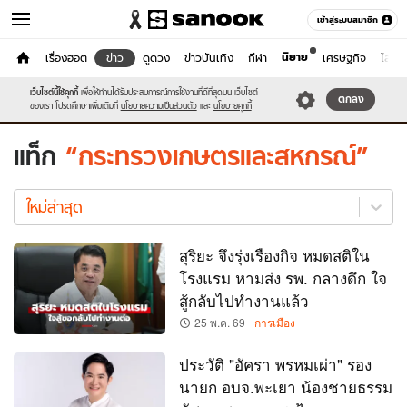
เข้าสู่ระบบสมาชิก
นิยาย
หน้าแรก
เรื่องฮอต
ข่าว
ดูดวง
ข่าวบันเทิง
กีฬา
เศรษฐกิจ
ไลฟ์ส
ข่าว
เว็บไซต์นี้ใช้คุกกี้
เพื่อให้ท่านได้รับประสบการณ์การใช้งานที่ดีที่สุดบน เว็บไซต์
หมวดอื่นๆ
ตกลง
ของเรา โปรดศึกษาเพิ่มเติมที่
นโยบายความเป็นส่วนตัว
และ
นโยบายคุกกี้
แท็ก
กระทรวงเกษตรและสหกรณ์
กระทรวง
เกษตร
ใหม่ล่าสุด
และ
สหกรณ์
สุริยะ จึงรุ่งเรืองกิจ หมดสติใน
ใหม่
โรงแรม หามส่ง รพ. กลางดึก ใจ
ล่าสุด
สู้กลับไปทำงานแล้ว
25 พ.ค. 69
การเมือง
ประวัติ "อัครา พรหมเผ่า" รอง
นายก อบจ.พะเยา น้องชายธรรม