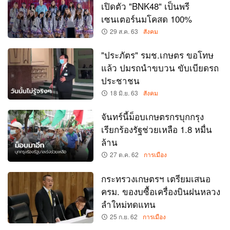
เปิดตัว "BNK48" เป็นพรี
เซนเตอร์นมโคสด 100%
29 ส.ค. 63
สังคม
"ประภัตร" รมช.เกษตร ขอโทษ
แล้ว ปมรถนำขบวน ขับเบียดรถ
ประชาชน
18 มิ.ย. 63
สังคม
จันทร์นี้ม็อบเกษตรกรบุกกรุง
เรียกร้องรัฐช่วยเหลือ 1.8 หมื่น
ล้าน
27 ต.ค. 62
การเมือง
กระทรวงเกษตรฯ เตรียมเสนอ
ครม. ของบซื้อเครื่องบินฝนหลวง
ลำใหม่ทดแทน
25 ก.ย. 62
การเมือง