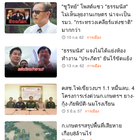
"ชูวิทย์" โพสต์แซว "ธรรมนัส"
ไม่เห็นลุยงานเกษตร น่าจะเป็น
รมว. "กระทรวงเคลียร์แห่งชาติ"
มากกว่า
10 ก.ย. 62
การเมือง
“ธรรมนัส” แจงไม่ได้แย่งห้อง
ทำงาน ”ประภัตร” ยันไร้ขัดแย้ง
13 ก.ค. 62
การเมือง
คสช.ไฟเขียวงบฯ 1.1 หมื่นลบ. 4
โครงการเร่งด่วนก.เกษตรฯ ยาง-
กุ้ง-ภัยพิบัติ-นมโรงเรียน
5 มิ.ย. 57
การเมือง
ก.เกษตรฯสรุปพื้นที่เสียหาย
เกือบ8ล้านไร่