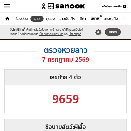
เข้าสู่ระบบสมาชิก
นิยาย
หน้าแรก
เรื่องฮอต
ข่าว
ดูดวง
ข่าวบันเทิง
กีฬา
เศรษฐกิจ
ไลฟ์ส
ตรวจหวยลาว
เว็บไซต์นี้ใช้คุกกี้
เพื่อให้ท่านได้รับประสบการณ์การใช้งานที่ดีที่สุดบน เว็บไซต์
หมวดอื่นๆ
ตกลง
ของเรา โปรดศึกษาเพิ่มเติมที่
นโยบายความเป็นส่วนตัว
และ
นโยบายคุกกี้
ตรวจ
ตรวจหวยลาว
หวย
ลาว
7 กรกฎาคม 2569
วัน
นี้
เลขท้าย 4 ตัว
9659
ชื่อนามสัตว์
:
ผีเสื้อ