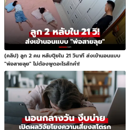
(คลิป) ลูก 2 คน หลับปุ๋ยใน 21 วินาที ส่งเข้านอนแบบ
"พ่อสายลุย" ไม่ต้องพูดอะไรสักคำ!