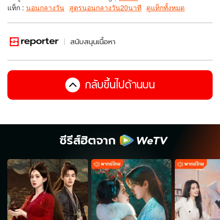
แท็ก :
นอนกลางวัน
สูตรนอนกลางวัน20นาที
ดูแท็กทั้งหมด
สนับสนุนเนื้อหา
กลับขึ้นไปด้านบน
ซีรีส์ฮิตจาก