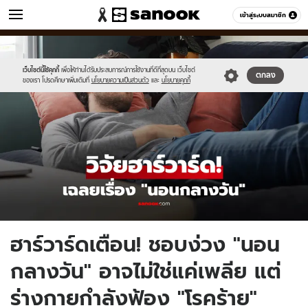
ข่าว
เข้าสู่ระบบสมาชิก
หมวดอื่นๆ
//s.isanook.com/ns/0/ud/1978/9893302/newnewnewnewnewnewnew-
Sanook
//s.isanook.com/sr/0/images/logo-
600
60
thumbna.jpg
new-
sanook.png
เว็บไซต์นี้ใช้คุกกี้
เพื่อให้ท่านได้รับประสบการณ์การใช้งานที่ดีที่สุดบน เว็บไซต์
ตกลง
ของเรา โปรดศึกษาเพิ่มเติมที่
นโยบายความเป็นส่วนตัว
และ
นโยบายคุกกี้
ฮาร์วาร์ดเตือน! ชอบง่วง "นอน
กลางวัน" อาจไม่ใช่แค่เพลีย แต่
ร่างกายกำลังฟ้อง "โรคร้าย"