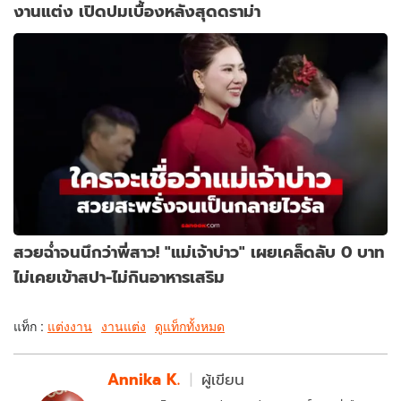
งานแต่ง เปิดปมเบื้องหลังสุดดราม่า
สวยฉ่ำจนนึกว่าพี่สาว! "แม่เจ้าบ่าว" เผยเคล็ดลับ 0 บาท
ไม่เคยเข้าสปา-ไม่กินอาหารเสริม
แท็ก :
แต่งงาน
งานแต่ง
ดูแท็กทั้งหมด
Annika K.
ผู้เขียน