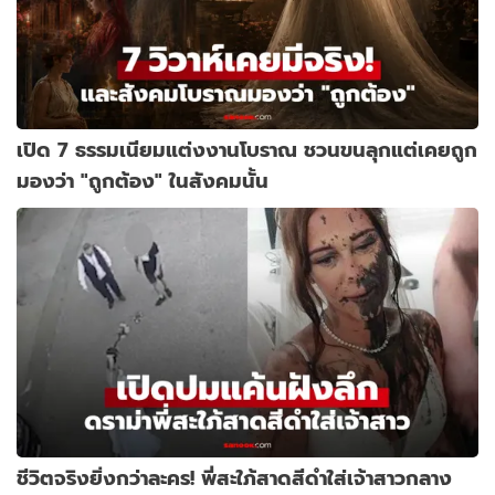
เปิด 7 ธรรมเนียมแต่งงานโบราณ ชวนขนลุกแต่เคยถูก
มองว่า "ถูกต้อง" ในสังคมนั้น
ชีวิตจริงยิ่งกว่าละคร! พี่สะใภ้สาดสีดำใส่เจ้าสาวกลาง