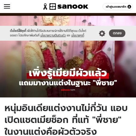
ข่าว
เข้าสู่ระบบสมาชิก
หมวดอื่นๆ
//s.isanook.com/ns/0/ud/1978/9892266/new-
Sanook
//s.isanook.com/sr/0/images/logo-
600
60
thumbnail1200x720_v2(2).jpg
new-
sanook.png
เว็บไซต์นี้ใช้คุกกี้
เพื่อให้ท่านได้รับประสบการณ์การใช้งานที่ดีที่สุดบน เว็บไซต์
ตกลง
ของเรา โปรดศึกษาเพิ่มเติมที่
นโยบายความเป็นส่วนตัว
และ
นโยบายคุกกี้
หนุ่มอินเดียแต่งงานไม่กี่วัน แอบ
เปิดแชตเมียช็อก ที่แท้ "พี่ชาย"
ในงานแต่งคือผัวตัวจริง