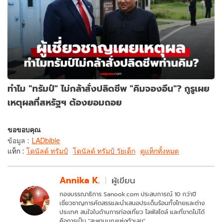
ทำไม "ทรัมป์" ไม่กล้าสั่งปลิดชีพ "คิมจองอึน"? กูรูเผย
เหตุผลที่สหรัฐฯ ต้องยอมถอย
ขอขอบคุณ
ข้อมูล
:
LADbible
แท็ก :
โดนัลด์ ทรัมป์
โดนัลด์ ทรัมป์ วัยเด็ก
ดูแท็กทั้งหมด
Annika K.
ผู้เขียน
กองบรรณาธิการ Sanook.com ประสบการณ์ 10 กว่าปี
เชี่ยวชาญการคัดสรรและนำเสนอประเด็นร้อนทั้งไทยและต่าง
ประเทศ สนใจในด้านการท่องเที่ยว ไลฟ์สไตล์ และที่ขาดไม่ได้
คือการเป็น "สะพานบุญแห่งตัวเลข"