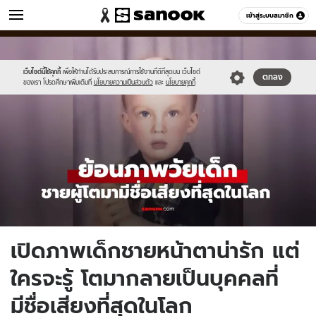
ข่าว
เข้าสู่ระบบสมาชิก
หมวดอื่นๆ
//s.isanook.com/ns/0/ud/1959/9796370/new-
Sanook
//s.isanook.com/sr/0/images/logo-
600
60
thumbnail1200x720_v2.jpg
new-
sanook.png
เว็บไซต์นี้ใช้คุกกี้
เพื่อให้ท่านได้รับประสบการณ์การใช้งานที่ดีที่สุดบน เว็บไซต์
ตกลง
ของเรา โปรดศึกษาเพิ่มเติมที่
นโยบายความเป็นส่วนตัว
และ
นโยบายคุกกี้
เปิดภาพเด็กชายหน้าตาน่ารัก แต่
ใครจะรู้ โตมากลายเป็นบุคคลที่
มีชื่อเสียงที่สุดในโลก