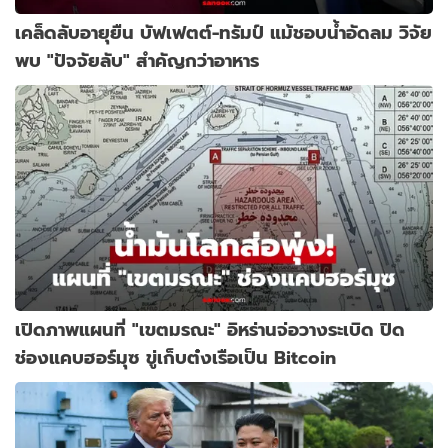
เคล็ดลับอายุยืน บัฟเฟตต์-ทรัมป์ แม้ชอบน้ำอัดลม วิจัย
พบ "ปัจจัยลับ" สำคัญกว่าอาหาร
เปิดภาพแผนที่ "เขตมรณะ" อิหร่านจ่อวางระเบิด ปิด
ช่องแคบฮอร์มุซ ขู่เก็บต๋งเรือเป็น Bitcoin