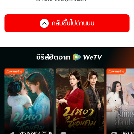
กลับขึ้นไปด้านบน
ซีรีส์ฮิตจาก
บุหงาซ่อนคม (พากย์
เมื่อรั