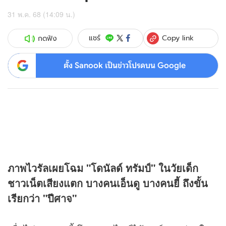
31 พ.ค. 68 (14:09 น.)
Copy link
แชร์
กดฟัง
ตั้ง Sanook เป็นข่าวโปรดบน Google
ภาพไวรัลเผยโฉม "โดนัลด์ ทรัมป์" ในวัยเด็ก
ชาวเน็ตเสียงแตก บางคนเอ็นดู บางคนยี้ ถึงขั้น
เรียกว่า "ปีศาจ"