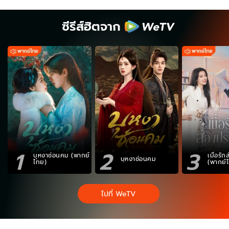
ซีรีส์ฮิตจาก
1
2
3
บุหงาซ่อนคม (พากย์
เมื่อรั
บุหงาซ่อนคม
ไทย)
(พากย์
ไปที่ WeTV