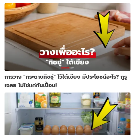
การวาง "กระดาษทิชชู่" ไว้ใต้เขียง มีประโยชน์อะไร? กูรู
เฉลย ไม่ใช่แค่กันเปื้อน!