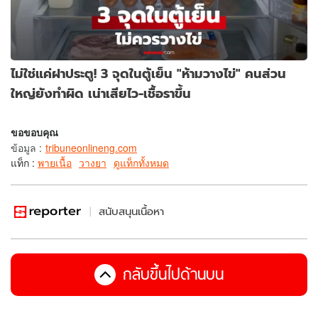
ไม่ใช่แค่ฝาประตู! 3 จุดในตู้เย็น "ห้ามวางไข่" คนส่วน
ใหญ่ยังทำผิด เน่าเสียไว-เชื้อราขึ้น
ขอขอบคุณ
ข้อมูล
:
tribuneonlineng.com
แท็ก :
พายเนื้อ
วางยา
ดูแท็กทั้งหมด
สนับสนุนเนื้อหา
กลับขึ้นไปด้านบน