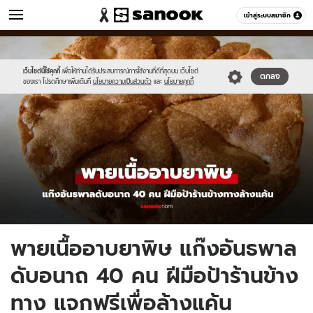
ข่าว
เข้าสู่ระบบสมาชิก
หมวดอื่นๆ
//s.isanook.com/ns/0/ud/1958/9790970/new-
Sanook
//s.isanook.com/sr/0/images/logo-
600
60
thumbnail1200x720-
new-
2025-.jpg
sanook.png
เว็บไซต์นี้ใช้คุกกี้
เพื่อให้ท่านได้รับประสบการณ์การใช้งานที่ดีที่สุดบน เว็บไซต์
ตกลง
ของเรา โปรดศึกษาเพิ่มเติมที่
นโยบายความเป็นส่วนตัว
และ
นโยบายคุกกี้
พายเนื้ออาบยาพิษ แก๊งอันธพาล
ดับอนาถ 40 คน ฝีมือป้าร้านข้าง
ทาง แจกฟรีเพื่อล้างแค้น