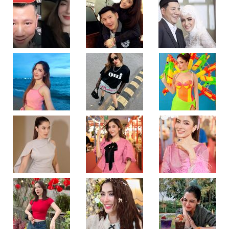
สด
คุย
กับ
อดีต
สามี
"ไฮ
โซ
เพชร"
ย้อน
เล่า
ความ
หลัง
ทำ
น้ำตา
จะ
ไหล