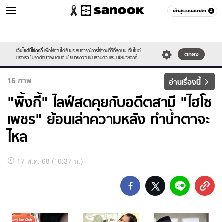
เข้าสู่ระบบสมาชิก
ข่าวบันเทิง
เว็บไซต์นี้ใช้คุกกี้
เพื่อให้ท่านได้รับประสบการณ์การใช้งานที่ดีที่สุดบน เว็บไซต์
หมวดอื่นๆ
ตกลง
ของเรา โปรดศึกษาเพิ่มเติมที่
นโยบายความเป็นส่วนตัว
และ
นโยบายคุกกี้
16
ภาพ
อ่านเรื่องนี้
"พิ้งกี้" ไลฟ์สดคุยกับอดีตสามี "ไฮโซ
เพชร" ย้อนเล่าความหลัง ทำน้ำตาจะ
ไหล
อัลบั้ม
17 พ.ค. 68 (10:37 น.)
ภาพ
ทั้งหมด
"พิ้
งกี้"
ไลฟ์