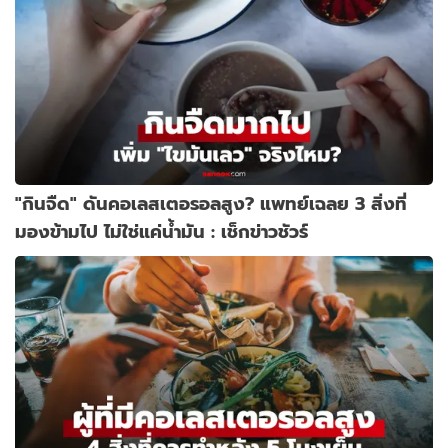
"กินจืด" ดันคอเลสเตอรอลสูง? แพทย์เฉลย 3 สิ่งที่
มองข้ามไป ไม่ใช่แค่น้ำมัน : เช็กข่าวชัวร์