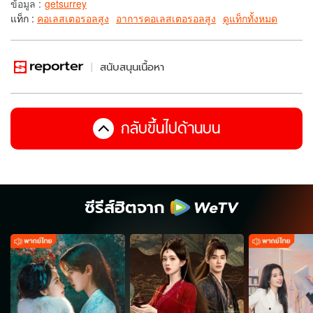
ข้อมูล
:
getsurrey
แท็ก :
คอเลสเตอรอลสูง
อาการคอเลสเตอรอลสูง
ดูแท็กทั้งหมด
สนับสนุนเนื้อหา
กลับขึ้นไปด้านบน
ซีรีส์ฮิตจาก