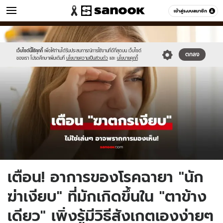
ข่าว
เข้าสู่ระบบสมาชิก
หมวดอื่นๆ
//s.isanook.com/ns/0/ud/1957/9786050/newnew-
Sanook
//s.isanook.com/sr/0/images/logo-
600
60
thumbnail1200x720(5).jpg
new-
sanook.png
เว็บไซต์นี้ใช้คุกกี้
เพื่อให้ท่านได้รับประสบการณ์การใช้งานที่ดีที่สุดบน เว็บไซต์
ตกลง
ของเรา โปรดศึกษาเพิ่มเติมที่
นโยบายความเป็นส่วนตัว
และ
นโยบายคุกกี้
เตือน! อาการของโรคฉายา "นัก
ฆ่าเงียบ" ที่มักเกิดขึ้นใน "ตาข้าง
เดียว" เพิ่งรู้มีวิธีสังเกตเองง่ายๆ