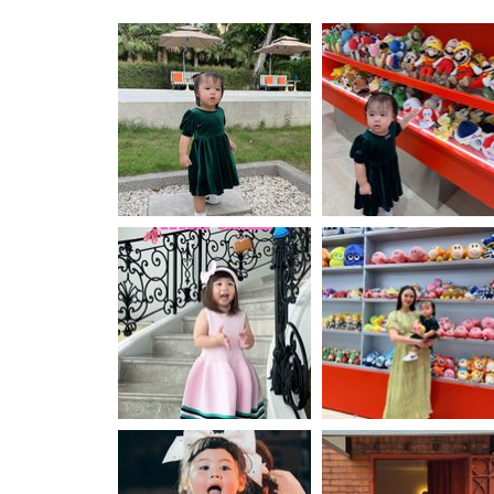
เจ๊
ทั้งหมด
ใหญ่
เจ๊
อัปเดตจีน
ห
ใหญ่
เช็กข่าวชัวร์
มวย
ห
เล็ก
มวย
"น้อง
เล็ก
เกล-
"น้อง
น้อง
เกล-
เอ
น้อง
ลิ
เอ
ติดตามสนุกโซเชี
ดาวน์โหลดสนุกแอปฟรี
เซีย"
ลิ
น่า
เซีย"
รัก
น่า
คูณ
รัก
สงวนลิขสิทธิ์ ©
2569
บริษัท อิมเมจ ฟิวเจอร์ (ประเทศไทย) จำกัด
สอง
คูณ
สาว
สอง
น้อยห
สาว
มื่น
น้อยห
ล้าน
มื่น
ล้าน