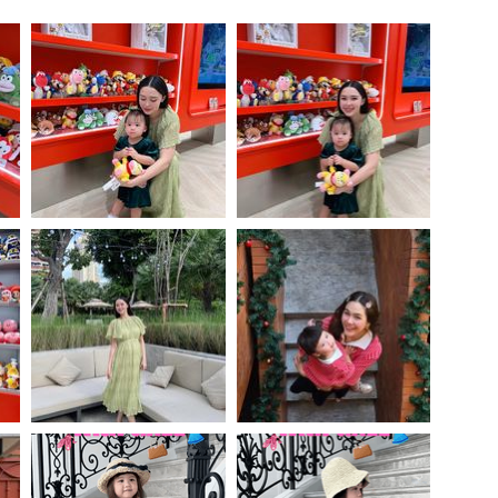
สุขภาพ
ดูทีวี
เที่ยว-กิน
WeTV
Tasteful Thailand
Exclusive
Sanook Choice
นิยาย
ยลได้ที่
ร่วมงานกับเ