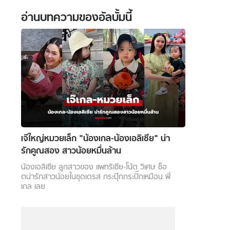
อ่านบทความของอัลบั้มนี้
 WeTV
ติดต่อโฆษณา
tencentthbd
sales@tencent.co.th
เจ๊ใหญ่หมวยเล็ก "น้องเกล-น้องเอลิเซีย" น่า
รักคูณสอง สาวน้อยหมื่นล้าน
รา
ร้องเรียนเนื้อหาไม่เหมาะสม
แนะนำติชม แจ้งปัญหาการใช้งาน
น้องเอลิเซีย ลูกสาวของ แพทริเซีย-โน้ต วิเศษ ช็อ
ตน่ารักสาวน้อยในชุดเดรส กระปุ๊กกระปิ๊กเหมือน พี่
เกล เลย