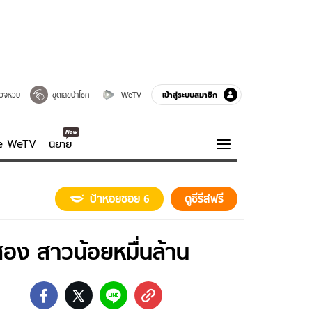
เข้าสู่ระบบสมาชิก
วจหวย
ขูดเลขนำโชค
WeTV
ve WeTV
นิยาย
รบรส
ความรู้รอบตัว
ป้าหอยซอย 6
ดูซีรีส์ฟรี
ฮาวทู
กูรู-รอบรู้
ณสอง สาวน้อยหมื่นล้าน