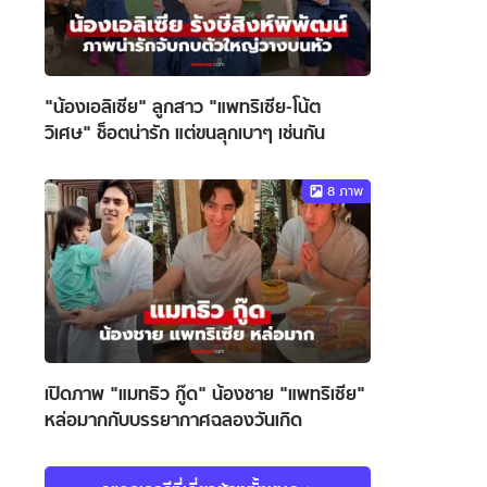
"น้องเอลิเซีย" ลูกสาว "แพทริเซีย-โน้ต
วิเศษ" ช็อตน่ารัก แต่ขนลุกเบาๆ เช่นกัน
8
ภาพ
เปิดภาพ "แมทธิว กู๊ด" น้องชาย "แพทริเซีย"
หล่อมากกับบรรยากาศฉลองวันเกิด