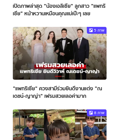
เปิดภาพล่าสุด "น้องเอลิเซีย" ลูกสาว "แพทริ
เซีย" หน้าหวานเหมือนคุณแม่เป๊ะๆ เลย
5
ภาพ
"แพทริเซีย" ควงสามีร่วมยินดีงานแต่ง "ณ
เดชน์-ญาญ่า" เฟรมสวยเลอค่ามาก
8
ภาพ