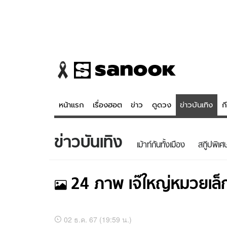
หน้าแรก
เรื่องฮอต
ข่าว
ดูดวง
ข่าวบันเทิง
ก
ข่าวบันเทิง
ข่าว
ดูดวง - 
เม้าท์กันทั้งเมือง
สกู๊ปพิเศ
เรื่องฮอต
ดูดวง
ข่าว
หวยไทย
24
ภาพ
เจ๊ใหญ่หมวยเล็
ข่าวบันเทิง
สถิติหวยไท
ข่าวกีฬา
หวยลาว
รูปภาพ
อัลบั้ม
02 ธ.ค. 67 (19:59 น.)
ของ
ภาพ
ข่าวเศรษฐกิจ