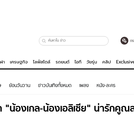
ตร
ีฬา
เศรษฐกิจ
ไลฟ์สไตล์
รถยนต์
ไอที
วัยรุ่น
คลิป
Exclusi
ตรวจหวย
ไลฟ์สไตล์
บันเทิงค
ษ
ย้อนวันวาน
ข่าวบันเทิงทั้งหมด
เพลง
หนัง-ละคร
ผู้หญิง
หนัง-ละคร
ผู้ชาย
เพลง
ก "น้องเกล-น้องเอลิเซีย" น่ารักคู
ย
วัยรุ่น
เกมส์
ไอที
คลิป
รถยนต์
พอดแคสต์