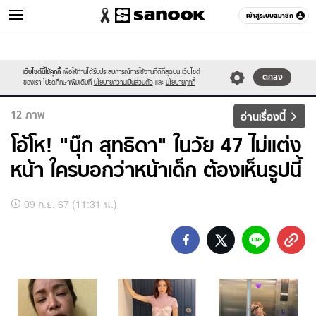
เข้าสู่ระบบสมาชิก
ข่าวบันเทิง
เว็บไซต์นี้ใช้คุกกี้
เพื่อให้ท่านได้รับประสบการณ์การใช้งานที่ดีที่สุดบน เว็บไซต์
หมวดอื่นๆ
ตกลง
ของเรา โปรดศึกษาเพิ่มเติมที่
นโยบายความเป็นส่วนตัว
และ
นโยบายคุกกี้
12
ภาพ
อ่านเรื่องนี้
โอ้โห! "นุ๊ก สุทธิดา" ในวัย 47 ไม่แต่ง
หน้า ใครบอกว่าหน้าเด็ก ต้องเห็นรูปนี้
อัลบั้ม
09 ก.ย. 67 (11:31 น.)
ภาพ
ทั้งหมด
โอ้
โห!
"นุ๊ก
สุทธิ
ดา"