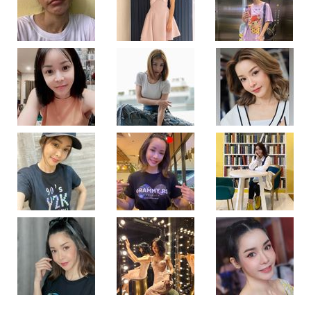
ใน
วัย
47
ไม่
แต่ง
หน้า
ใคร
บอก
ว่า
หน้า
เด็ก
ต้อง
เห็น
รูป
นี้