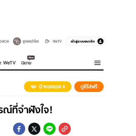
เข้าสู่ระบบสมาชิก
วจหวย
ขูดเลขนำโชค
WeTV
ve WeTV
นิยาย
รบรส
ความรู้รอบตัว
ป้าหอยซอย 6
ดูซีรีส์ฟรี
ฮาวทู
กูรู-รอบรู้
รณ์ที่จำฝังใจ!