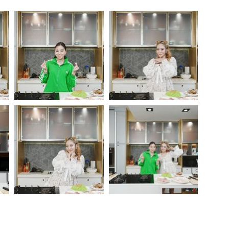
สุขภาพ
ดูทีวี
เที่ยว-กิน
WeTV
Tasteful Thailand
Exclusive
Sanook Choice
นิยาย
ยลได้ที่
ร่วมงานกับเ