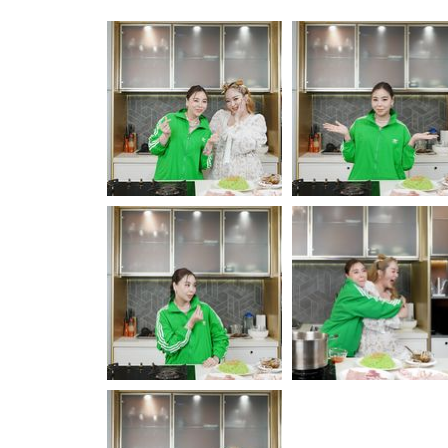
"ซานิ
ทั้งหมด
นิ
"ซานิ
อัปเดตจีน
ภา
นิ
เช็กข่าวชัวร์
ภรณ์"
ภา
เผย
ภรณ์"
เรื่อง
เผย
เศร้า
เรื่อง
ที่สุด
เศร้า
ใน
ที่สุด
ชีวิต
ใน
ติดตามสนุกโซเชี
ดาวน์โหลดสนุกแอปฟรี
กับ
ชีวิต
เหตุการณ์
กับ
ที่
เหตุการณ์
จำ
ที่
สงวนลิขสิทธิ์ ©
2569
บริษัท อิมเมจ ฟิวเจอร์ (ประเทศไทย) จำกัด
ฝังใจ!
จำ
ฝังใจ!