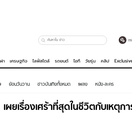
ตร
ีฬา
เศรษฐกิจ
ไลฟ์สไตล์
รถยนต์
ไอที
วัยรุ่น
คลิป
Exclusi
ตรวจหวย
ไลฟ์สไตล์
บันเทิงค
ษ
ย้อนวันวาน
ข่าวบันเทิงทั้งหมด
เพลง
หนัง-ละคร
ผู้หญิง
หนัง-ละคร
ผู้ชาย
เพลง
เผยเรื่องเศร้าที่สุดในชีวิตกับเหตุกา
ย
วัยรุ่น
เกมส์
ไอที
คลิป
รถยนต์
พอดแคสต์