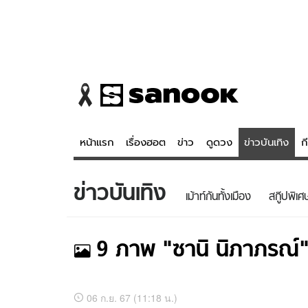
หน้าแรก
เรื่องฮอต
ข่าว
ดูดวง
ข่าวบันเทิง
ก
ข่าวบันเทิง
ข่าว
ดูดวง - 
เม้าท์กันทั้งเมือง
สกู๊ปพิเศ
เรื่องฮอต
ดูดวง
ข่าว
หวยไทย
9
ภาพ
"ซานิ นิภาภรณ์" 
ข่าวบันเทิง
สถิติหวยไท
ข่าวกีฬา
หวยลาว
รูปภาพ
อัลบั้ม
06 ก.ย. 67 (11:18 น.)
ของ
ภาพ
ข่าวเศรษฐกิจ