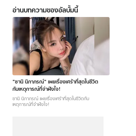
อ่านบทความของอัลบั้มนี้
 WeTV
ติดต่อโฆษณา
tencentthbd
sales@tencent.co.th
"ซานิ นิภาภรณ์" เผยเรื่องเศร้าที่สุดในชีวิต
กับเหตุการณ์ที่จำฝังใจ!
รา
ร้องเรียนเนื้อหาไม่เหมาะสม
แนะนำติชม แจ้งปัญหาการใช้งาน
ซานิ นิภาภรณ์ เผยเรื่องเศร้าที่สุดในชีวิตกับ
เหตุการณ์ที่จำฝังใจ!