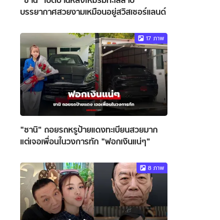
"ซานิ" เปิดบ้านหลังใหม่ริมทะเลสาป
บรรยากาศสวยงามเหมือนอยู่สวิสเซอร์แลนด์
17
ภาพ
"ซานิ" ถอยรถหรูป้ายแดงทะเบียนสวยมาก
แต่เจอเพื่อนในวงการทัก "ฟอกเงินแน่ๆ"
8
ภาพ