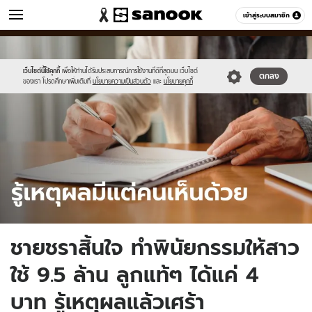
ข่าว
เข้าสู่ระบบสมาชิก
หมวดอื่นๆ
//s.isanook.com/ns/0/ud/1905/9527250/sanook_thumbnail_1200x720(3
Sanook
//s.isanook.com/sr/0/images/logo-
600
60
new-
sanook.png
เว็บไซต์นี้ใช้คุกกี้
เพื่อให้ท่านได้รับประสบการณ์การใช้งานที่ดีที่สุดบน เว็บไซต์
ตกลง
ของเรา โปรดศึกษาเพิ่มเติมที่
นโยบายความเป็นส่วนตัว
และ
นโยบายคุกกี้
ชายชราสิ้นใจ ทำพินัยกรรมให้สาว
ใช้ 9.5 ล้าน ลูกแท้ๆ ได้แค่ 4
บาท รู้เหตุผลแล้วเศร้า