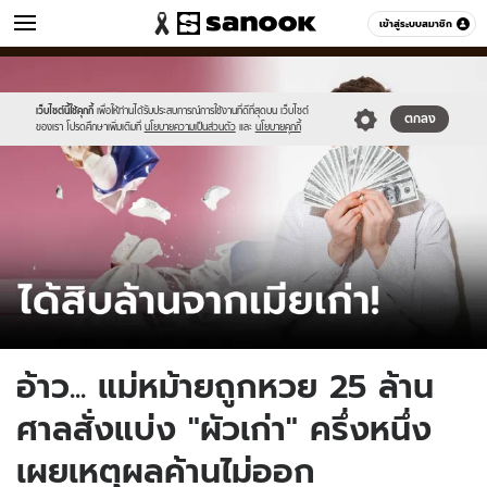
ข่าว
เข้าสู่ระบบสมาชิก
หมวดอื่นๆ
//s.isanook.com/ns/0/ud/1897/9485802/tagline-
Sanook
//s.isanook.com/sr/0/images/logo-
600
60
template-
new-
update-
sanook.png
เว็บไซต์นี้ใช้คุกกี้
เพื่อให้ท่านได้รับประสบการณ์การใช้งานที่ดีที่สุดบน เว็บไซต์
ตกลง
ของเรา โปรดศึกษาเพิ่มเติมที่
นโยบายความเป็นส่วนตัว
และ
นโยบายคุกกี้
april.jpg
อ้าว... แม่หม้ายถูกหวย 25 ล้าน
ศาลสั่งแบ่ง "ผัวเก่า" ครึ่งหนึ่ง
เผยเหตุผลค้านไม่ออก