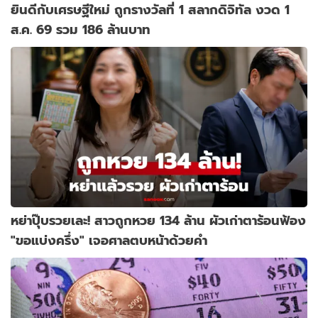
ยินดีกับเศรษฐีใหม่ ถูกรางวัลที่ 1 สลากดิจิทัล งวด 1
ส.ค. 69 รวม 186 ล้านบาท
หย่าปุ๊บรวยเละ! สาวถูกหวย 134 ล้าน ผัวเก่าตาร้อนฟ้อง
"ขอแบ่งครึ่ง" เจอศาลตบหน้าด้วยคำ