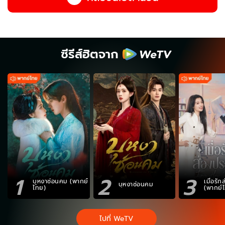
ซีรีส์ฮิตจาก
1
2
3
บุหงาซ่อนคม (พากย์
เมื่อรั
บุหงาซ่อนคม
ไทย)
(พากย์
ไปที่ WeTV