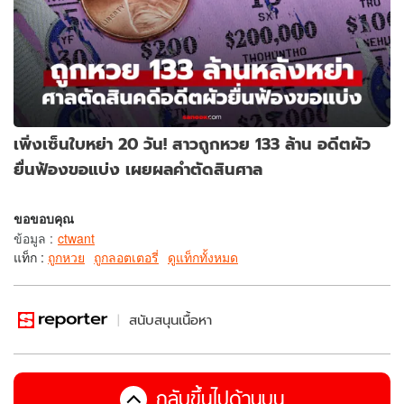
เพิ่งเซ็นใบหย่า 20 วัน! สาวถูกหวย 133 ล้าน อดีตผัว
ยื่นฟ้องขอแบ่ง เผยผลคำตัดสินศาล
ขอขอบคุณ
ข้อมูล
:
ctwant
แท็ก :
ถูกหวย
ถูกลอตเตอรี่
ดูแท็กทั้งหมด
สนับสนุนเนื้อหา
กลับขึ้นไปด้านบน