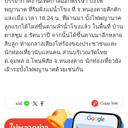
บรรยากาศงานเทศกาลออกพรรษา บั้งไฟ
พญานาค ที่ริมฝั่งแม่น้ำโขง ที่ จ.หนองคายคึกคัก
และเมื่อ เวลา 18.24 น. ที่ผ่านมา บั้งไฟพญานาค
ลูกแรกได้โผล่ขึ้นตามลำน้ำโขงแล้ว ในพื้นที่ บ้าน
ตาลชุม อ.รัตนวาปี จากนั้นได้ขึ้นตามมาอีกหลาย
สิบลูก ท่ามกลางเสียงโห่ร้องของประชาชนและ
นักท่องเที่ยวนับแสนคน ส่วนบริเวณวัดไทย
ต.จุมพล อ.โพนพิสัย จ.หนองคาย นักท่องเที่ยวยัง
เฝ้ารอบั้งไฟพญานาคด้วยเช่นกัน
Copy link
แชร์