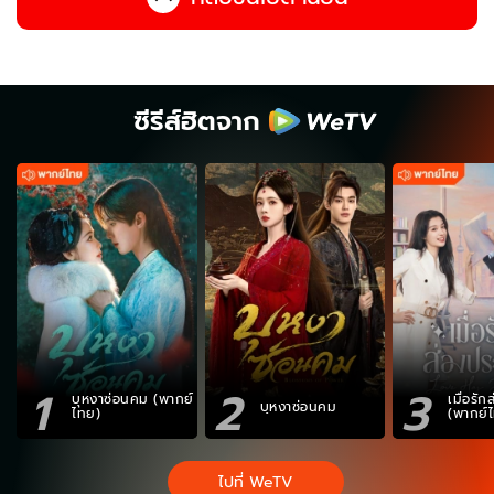
ซีรีส์ฮิตจาก
1
2
3
บุหงาซ่อนคม (พากย์
เมื่อรั
บุหงาซ่อนคม
ไทย)
(พากย์
ไปที่ WeTV