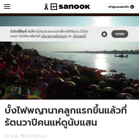
ข่าว
เข้าสู่ระบบสมาชิก
หมวดอื่นๆ
//s.isanook.com/ns/0/ud/377/1889642/655151-
Sanook
//s.isanook.com/sr/0/images/logo-
600
60
01.jpg
new-
sanook.png
เว็บไซต์นี้ใช้คุกกี้
เพื่อให้ท่านได้รับประสบการณ์การใช้งานที่ดีที่สุดบน เว็บไซต์
ตกลง
ของเรา โปรดศึกษาเพิ่มเติมที่
นโยบายความเป็นส่วนตัว
และ
นโยบายคุกกี้
บั้งไฟพญานาคลูกแรกขึ้นแล้วที่
รัตนวาปีคนแห่ดูนับแสน
27 ต.ค. 58 (19:03 น.)