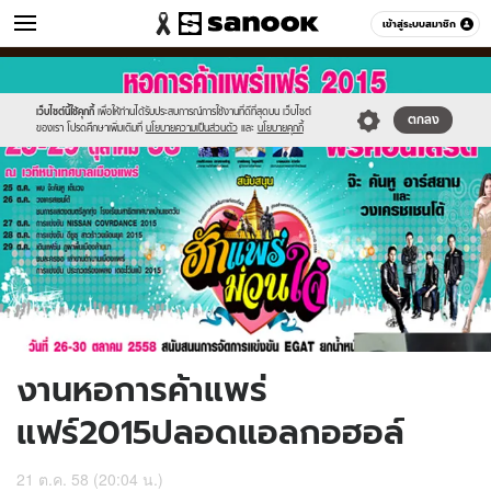
ข่าว
เข้าสู่ระบบสมาชิก
หมวดอื่นๆ
//s.isanook.com/ns/0/ud/377/1886466/653960-
Sanook
//s.isanook.com/sr/0/images/logo-
600
60
02.jpg
new-
sanook.png
เว็บไซต์นี้ใช้คุกกี้
เพื่อให้ท่านได้รับประสบการณ์การใช้งานที่ดีที่สุดบน เว็บไซต์
ตกลง
ของเรา โปรดศึกษาเพิ่มเติมที่
นโยบายความเป็นส่วนตัว
และ
นโยบายคุกกี้
งานหอการค้าแพร่
แฟร์2015ปลอดแอลกอฮอล์
21 ต.ค. 58 (20:04 น.)