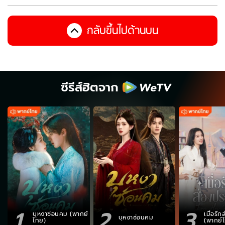
กลับขึ้นไปด้านบน
ซีรีส์ฮิตจาก
1
2
3
บุหงาซ่อนคม (พากย์
เมื่อรั
บุหงาซ่อนคม
ไทย)
(พากย์