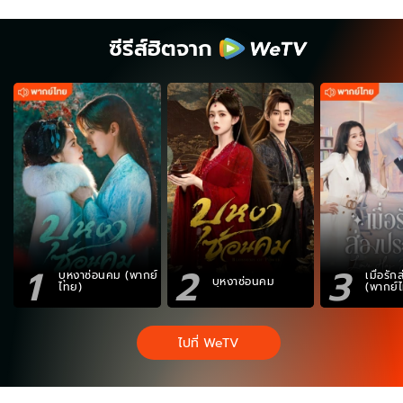
ซีรีส์ฮิตจาก
1
2
3
บุหงาซ่อนคม (พากย์
เมื่อรั
บุหงาซ่อนคม
ไทย)
(พากย์
ไปที่ WeTV