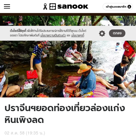
ข่าว
เข้าสู่ระบบสมาชิก
หมวดอื่นๆ
//s.isanook.com/ns/0/ud/368/1840691/636208-
Sanook
//s.isanook.com/sr/0/images/logo-
600
60
01.jpg
new-
sanook.png
เว็บไซต์นี้ใช้คุกกี้
เพื่อให้ท่านได้รับประสบการณ์การใช้งานที่ดีที่สุดบน เว็บไซต์
ตกลง
ของเรา โปรดศึกษาเพิ่มเติมที่
นโยบายความเป็นส่วนตัว
และ
นโยบายคุกกี้
ปราจีนฯยอดท่องเที่ยวล่องแก่ง
หินเพิงลด
02 ส.ค. 58 (19:35 น.)