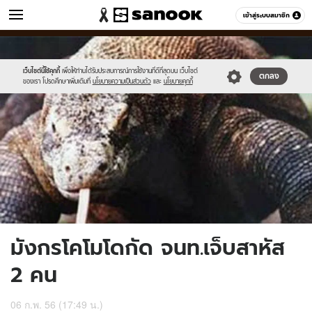
ข่าว
เข้าสู่ระบบสมาชิก
หมวดอื่นๆ
//s.isanook.com/ns/0/ud/233/1168604/4373b66d5f44e2213288d1f5916
Sanook
//s.isanook.com/sr/0/images/logo-
600
60
new-
sanook.png
เว็บไซต์นี้ใช้คุกกี้
เพื่อให้ท่านได้รับประสบการณ์การใช้งานที่ดีที่สุดบน เว็บไซต์
ตกลง
ของเรา โปรดศึกษาเพิ่มเติมที่
นโยบายความเป็นส่วนตัว
และ
นโยบายคุกกี้
มังกรโคโมโดกัด จนท.เจ็บสาหัส
2 คน
06 ก.พ. 56 (17:49 น.)