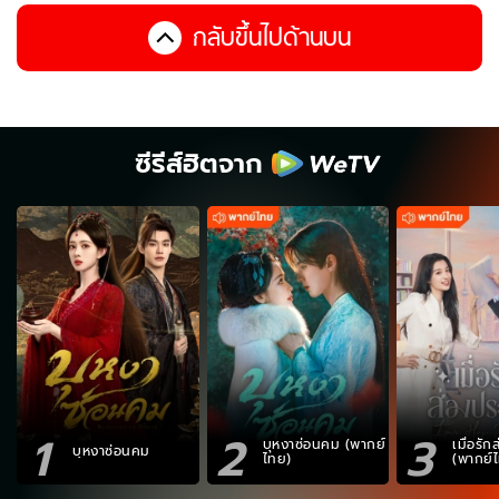
กลับขึ้นไปด้านบน
ซีรีส์ฮิตจาก
1
2
3
บุหงาซ่อนคม (พากย์
เมื่อรั
บุหงาซ่อนคม
ไทย)
(พากย์