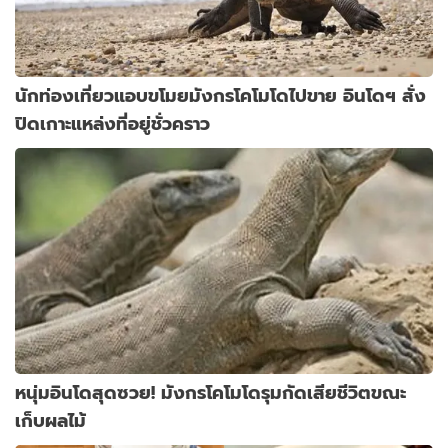
นักท่องเที่ยวแอบขโมยมังกรโคโมโดไปขาย อินโดฯ สั่ง
ปิดเกาะแหล่งที่อยู่ชั่วคราว
หนุ่มอินโดสุดซวย! มังกรโคโมโดรุมกัดเสียชีวิตขณะ
เก็บผลไม้