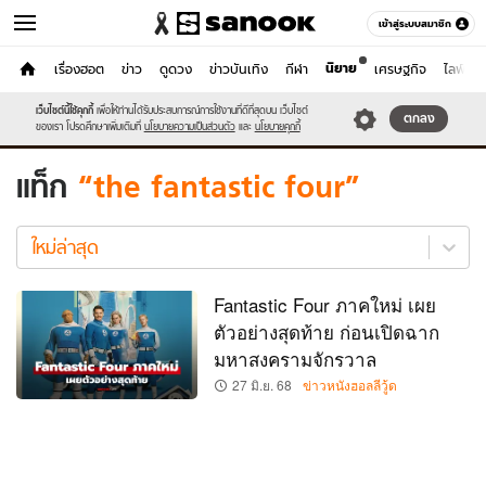
เข้าสู่ระบบสมาชิก
นิยาย
หน้าแรก
เรื่องฮอต
ข่าว
ดูดวง
ข่าวบันเทิง
กีฬา
เศรษฐกิจ
ไลฟ์สไต
หนัง-ละคร
เว็บไซต์นี้ใช้คุกกี้
เพื่อให้ท่านได้รับประสบการณ์การใช้งานที่ดีที่สุดบน เว็บไซต์
หมวดอื่นๆ
ตกลง
ของเรา โปรดศึกษาเพิ่มเติมที่
นโยบายความเป็นส่วนตัว
และ
นโยบายคุกกี้
แท็ก
the fantastic four
the
fantastic
ใหม่ล่าสุด
four
ใหม่
Fantastic Four ภาคใหม่ เผย
ล่าสุด
ตัวอย่างสุดท้าย ก่อนเปิดฉาก
มหาสงครามจักรวาล
27 มิ.ย. 68
ข่าวหนังฮอลลีวู้ด