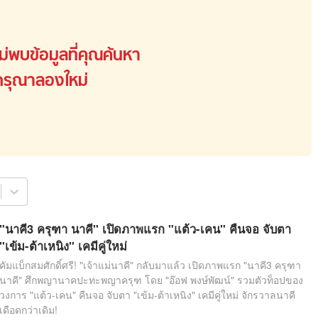
สุขภาพ
ดูทีวี
เที่ยว-กิน
WeTV
ม่พบข้อมูลที่คุณค้นหา
Tasteful Thailand
Exclusive
กรุณาลองใหม่
Sanook Choice
นิยาย
ยลได้ที่
ร่วมงานกับเ
"นาคี3 ครุฑา นาคี" เปิดภาพแรก "แต้ว-เคน" คืนจอ จับตา
"เข้ม-ต้าเหนิง" เคมีคู่ใหม่
คัมแบ็กสมศักดิ์ศรี! "เจ้าแม่นาคี" กลับมาแล้ว เปิดภาพแรก "นาคี3 ครุฑา
นาคี" ศึกพญานาคปะทะพญาครุฑ โดย "อ๊อฟ พงษ์พัฒน์" รวมตัวท็อปของ
วงการ "แต้ว-เคน" คืนจอ จับตา "เข้ม-ต้าเหนิง" เคมีคู่ใหม่ จักรวาลนาคี
เดือดกว่าเดิม!