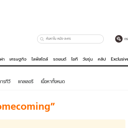
ตร
ีฬา
เศรษฐกิจ
ไลฟ์สไตล์
รถยนต์
ไอที
วัยรุ่น
คลิป
Exclusi
ตรวจหวย
ไลฟ์สไตล์
บันเทิงค
ารทีวี
แกลเลอรี
เนื้อหาทั้งหมด
ผู้หญิง
หนัง-ละคร
ผู้ชาย
เพลง
homecoming
ย
วัยรุ่น
เกมส์
ไอที
คลิป
รถยนต์
พอดแคสต์