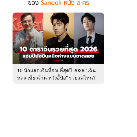
ของ
Sanook หนัง-ละคร
ฮอต
ใน
รอบ
สัปดาห์
 WeTV
ของ
Sanook
หนัง-
ละคร
ติดต่อโฆษณา
10 นักแสดงจีนที่รวยที่สุดปี 2026 "เฉิน
tencentthbd
sales@tencent.co.th
หลง-เซียวจ้าน-หวังอี้ป๋อ" รวยแค่ไหน?
รา
ร้องเรียนเนื้อหาไม่เหมาะสม
แนะนำติชม แจ้งปัญหาการใช้งาน