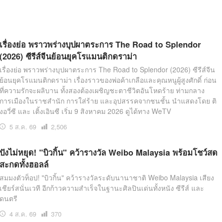
เรื่องย่อ พราวพร่างบุปผาตระการ The Road to Splendor
(2026) ซีรีส์จีนย้อนยุคโรแมนติกดราม่า
เรื่องย่อ พราวพร่างบุปผาตระการ The Road to Splendor (2026) ซีรีส์จีน
ย้อนยุคโรแมนติกดราม่า เรื่องราวของพ่อค้าเกลือและคุณหนูผู้สูงศักดิ์ ก่อน
ที่ความรักจะผลิบาน ทั้งสองต้องเผชิญชะตาชีวิตอันโหดร้าย ท่ามกลาง
การเมืองในราชสำนัก การใส่ร้าย และอุปสรรคจากชนชั้น นำแสดงโดย ติ
งอวี่ซี และ เติ้งเอินซี เริ่ม 9 สิงหาคม 2026 ดูได้ทาง WeTV
5 ส.ค. 69
เปิด
2,506
อ่าน
ปังไม่หยุด! "บิวกิ้น" คว้ารางวัล Weibo Malaysia พร้อมโชว์สด
สะกดทั้งฮอลล์
สมมงตัวท็อป! "บิวกิ้น" คว้ารางวัลระดับนานาชาติ Weibo Malaysia เสียง
เชียร์สนั่นเวที อีกก้าวความสำเร็จในฐานะศิลปินเด่นทั้งหนัง ซีรีส์ และ
ดนตรี
4 ส.ค. 69
เปิด
370