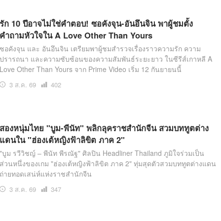
รัก 10 ปีอาจไม่ใช่คำตอบ! ซอคังจุน-อันอึนจิน พาผู้ชมตั้ง
คำถามหัวใจใน A Love Other Than Yours
ซอคังจุน และ อันอึนจิน เตรียมพาผู้ชมสำรวจเรื่องราวความรัก ความ
ปรารถนา และความซับซ้อนของความสัมพันธ์ระยะยาว ในซีรีส์เกาหลี A
Love Other Than Yours จาก Prime Video เริ่ม 12 กันยายนนี้
3 ส.ค. 69
เปิด
402
อ่าน
สองหนุ่มไทย "บูม-พีนัท" พลิกลุคราชสำนักจีน สวมบททูตต่าง
แดนใน "ฮ่องเต้หญิงฟ้าลิขิต ภาค 2"
"บูม รวีวิชญ์ – พีนัท พีรณัฐ" ศิลปิน Headliner Thailand ภูมิใจร่วมเป็น
ส่วนหนึ่งของเกม "ฮ่องเต้หญิงฟ้าลิขิต ภาค 2" ทุ่มสุดตัวสวมบททูตต่างแดน
ถ่ายทอดเสน่ห์แห่งราชสำนักจีน
3 ส.ค. 69
เปิด
347
อ่าน