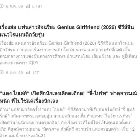
6 ส.ค. 69
เปิด
5,191
อ่าน
เรื่องย่อ แฟนสาวอัจฉริยะ Genius Girlfriend (2026) ซีรีส์จีน
แนวโรแมนติกวัยรุ่น
เรื่องย่อ แฟนสาวอัจฉริยะ Genius Girlfriend (2026) ซีรีส์จีนแนวโรแมน
ติกวัยรุ่น ถ่ายทอดเรื่องราวการเติบโต มิตรภาพ และความรักที่ก่อตัวขึ้น
ท่ามกลางการแข่งขันทางการศึกษา นำแสดงโดย เถียนซีเวย และ หูอี้เทียน
ออกอากาศทาง iQIYI
6 ส.ค. 69
เปิด
127
อ่าน
"แดง ไบเล่ย์" เปิดศึกนักเลงเลือดเดือด! "จี๋-ไบร์ท" ฟาดอารมณ์
หนัก ที่ไม่ใช่แค่เรื่องนักเลง
ตำนานกลับมาอีกครั้ง! "แดง ไบเล่ย์" ซีรีส์ดราม่าพีเรียดฟอร์มยักษ์ "จี๋ สุทธิ
รักษ์" สลัดภาพพระเอกอบอุ่น สวมบทนักเลงเต็มตัวปะทะ "ไบร์ท นรภัทร"
เปิดตำนานนักเลงย่านตรอกศิลา กับเรื่องราวที่ไม่มีใครเป็นคนเลวตั้งแต่
เกิด พิสูจน์ความหมาย “มิตรภาพ ศักดิ์ศรี ความรัก และครอบครัว” เริ่ม 12
สิงหาคมนี้ ทางช่องวัน31