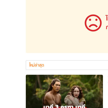
man
homecoming
อัปเดตจีน
ใหม่
เช็กข่าวชัวร์
ล่าสุด
ไ
ติดตามสนุกโซเชี
ดาวน์โหลดสนุกแอปฟรี
ใหม่ล่าสุด
สงวนลิขสิทธิ์ ©
2569
บริษัท อิมเมจ ฟิวเจอร์ (ประเทศไทย) จำกัด