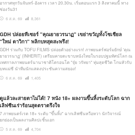
อากาศทุกวันจันทร์-อังคาร เวลา 20.30น. เริ่มตอนแรก 3 สิงหาคมนี้ ทาง
ช่องวัน31
6 ส.ค. 69
เปิด
8,361
อ่าน
GDH ปล่อยทีเซอร์ "คุณยายวรนาฏ" เขย่าขวัญทั้งโซเชียล
"ใหม่ ดาวิกา" พลิกบทสุดสะพรึง!
GDH ร่วมกับ TOFU FILMS ปล่อยตัวอย่างแรก! ภาพยนตร์ฟอร์มยักษ์ 'คุณ
ยายวรนาฏ' (INHERIT) เตรียมคายตะขาบหนังไทยในรอบปฐมทัศน์โลก ณ
เทศกาลภาพยนตร์นานาชาติโตรอนโต "จุ๋ย วรัทยา" ทุ่มสุดชีวิต โกนหัวรับ
บทแม่ชี นำทีมนักแสดงประชันความสยอง!
6 ส.ค. 69
เปิด
1,405
อ่าน
ดูแล้วละสายตาไม่ได้! 7 หนัง 18+ ผลงานขึ้นหิ้งระดับโลก ฉาก
เลิฟซีนเร่าร้อนสุดตราตรึงใจ
7 ภาพยนตร์เรต 18+ ระดับ "ขึ้นหิ้ง" ฉากเลิฟซีนหวือหวา นักวิจารณ์
ยกย่องเป็นผลงานศิลปะชิ้นเอก
5 ส.ค. 69
เปิด
4,704
อ่าน