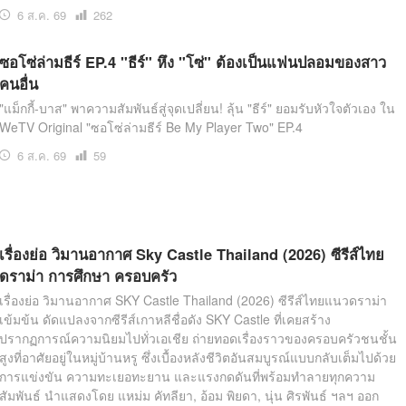
6 ส.ค. 69
เปิด
262
อ่าน
ซอโซ่ล่ามธีร์ EP.4 "ธีร์" หึง "โซ่" ต้องเป็นแฟนปลอมของสาว
คนอื่น
"แม็กกี้-บาส" พาความสัมพันธ์สู่จุดเปลี่ยน! ลุ้น "ธีร์" ยอมรับหัวใจตัวเอง ใน
WeTV Original "ซอโซ่ล่ามธีร์ Be My Player Two" EP.4
6 ส.ค. 69
เปิด
59
อ่าน
เรื่องย่อ วิมานอากาศ Sky Castle Thailand (2026) ซีรีส์ไทย
ดราม่า การศึกษา ครอบครัว
เรื่องย่อ วิมานอากาศ SKY Castle Thailand (2026) ซีรีส์ไทยแนวดราม่า
เข้มข้น ดัดแปลงจากซีรีส์เกาหลีชื่อดัง SKY Castle ที่เคยสร้าง
ปรากฏการณ์ความนิยมไปทั่วเอเชีย ถ่ายทอดเรื่องราวของครอบครัวชนชั้น
สูงที่อาศัยอยู่ในหมู่บ้านหรู ซึ่งเบื้องหลังชีวิตอันสมบูรณ์แบบกลับเต็มไปด้วย
การแข่งขัน ความทะเยอทะยาน และแรงกดดันที่พร้อมทำลายทุกความ
สัมพันธ์ นำแสดงโดย แหม่ม คัทลียา, อ้อม พิยดา, นุ่น ศิรพันธ์ ฯลฯ ออก