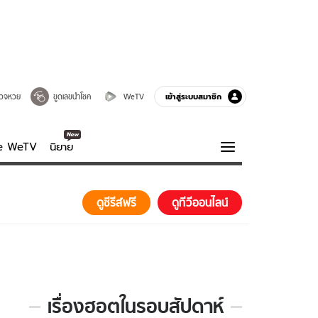
เข้าสู่ระบบสมาชิก
วจหวย
ขูดเลขนำโชค
WeTV
ve WeTV
นิยาย
รบรส
ความรู้รอบตัว
ดูซีรีส์ฟรี
ดูทีวีออนไลน์
ฮาวทู
กูรู-รอบรู้
เรื่องฮอตในรอบสัปดาห์
เรื่อง