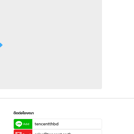
 WeTV
ติดต่อโฆษณา
tencentthbd
sales@tencent.co.th
รา
ร้องเรียนเนื้อหาไม่เหมาะสม
แนะนำติชม แจ้งปัญหาการใช้งาน
ติดต่อโฆษณา
tencentthbd
Add