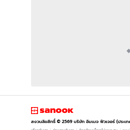
อัปเดตจีน
เช็กข่าวชัวร์
ติดตามสนุกโซเชี
ดาวน์โหลดสนุกแอปฟรี
สงวนลิขสิทธิ์ ©
2569
บริษัท อิมเมจ ฟิวเจอร์ (ประเทศไทย) จำกัด
สงวนลิขสิทธิ์ ©
2569
บริษัท อิมเมจ ฟิวเจอร์ (ประเ