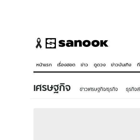
หน้าแรก
เรื่องฮอต
ข่าว
ดูดวง
ข่าวบันเทิง
ก
เศรษฐกิจ
ข่าว
ดูดวง - 
ข่าวเศรษฐกิจ/ธุรกิจ
ธุรกิจส
เรื่องฮอต
ดูดวง
ข่าว
หวยไทย
ข่าวบันเทิง
สถิติหวยไท
ข่าวกีฬา
หวยลาว
ข่าวเศรษฐกิจ