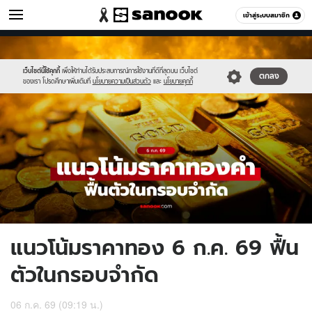
เศรษฐกิจ
เข้าสู่ระบบสมาชิก
หมวดอื่นๆ
//s.isanook.com/mn/0/ud/190/953715/new-
Sanook
//s.isanook.com/sr/0/images/logo-
600
60
thumbnail1200x720-
new-
v2-
sanook.png
เว็บไซต์นี้ใช้คุกกี้
เพื่อให้ท่านได้รับประสบการณ์การใช้งานที่ดีที่สุดบน เว็บไซต์
ตกลง
ของเรา โปรดศึกษาเพิ่มเติมที่
นโยบายความเป็นส่วนตัว
และ
นโยบายคุกกี้
20.jpg
แนวโน้มราคาทอง 6 ก.ค. 69 ฟื้น
ตัวในกรอบจำกัด
06 ก.ค. 69 (09:19 น.)