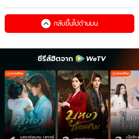
กลับขึ้นไปด้านบน
ซีรีส์ฮิตจาก
บุหงาซ่อนคม (พากย์
เมื่อรั
บุหงาซ่อนคม