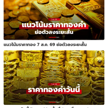
แนวโน้มราคาทอง 7 ส.ค. 69 ย่อตัวลงระยะสั้น