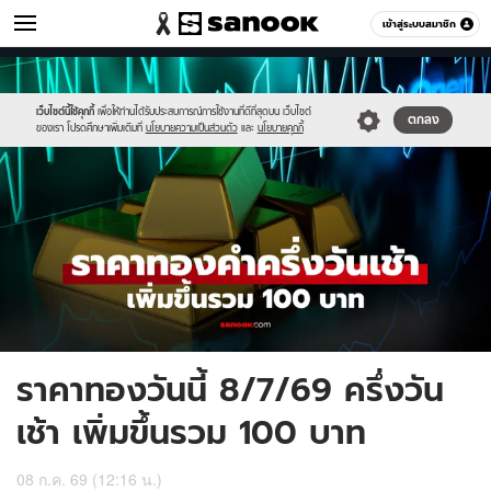
เศรษฐกิจ
เข้าสู่ระบบสมาชิก
หมวดอื่นๆ
//s.isanook.com/mn/0/ud/190/953843/new-
Sanook
//s.isanook.com/sr/0/images/logo-
600
60
thumbnail1200x720_v2-
new-
20.jpg
sanook.png
เว็บไซต์นี้ใช้คุกกี้
เพื่อให้ท่านได้รับประสบการณ์การใช้งานที่ดีที่สุดบน เว็บไซต์
ตกลง
ของเรา โปรดศึกษาเพิ่มเติมที่
นโยบายความเป็นส่วนตัว
และ
นโยบายคุกกี้
ราคาทองวันนี้ 8/7/69 ครึ่งวัน
เช้า เพิ่มขึ้นรวม 100 บาท
08 ก.ค. 69 (12:16 น.)