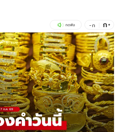
สุขภาพ
ดูทีวี
เที่ยว-กิน
WeTV
ก
+
-
ก
กดฟัง
Tasteful Thailand
Exclusive
Sanook Choice
นิยาย
ยลได้ที่
ร่วมงานกับเ