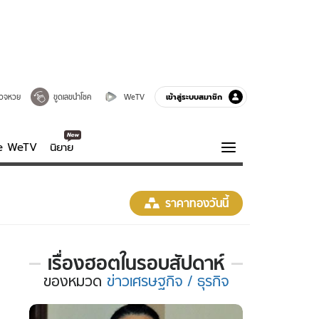
เข้าสู่ระบบสมาชิก
วจหวย
ขูดเลขนำโชค
WeTV
ve WeTV
นิยาย
รบรส
ความรู้รอบตัว
ราคาทองวันนี้
ฮาวทู
กูรู-รอบรู้
เรื่องฮอตในรอบสัปดาห์
เรื่อง
ของ
หมวด
ข่าวเศรษฐกิจ / ธุรกิจ
ฮอต
ใน
รอบ