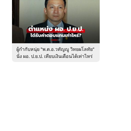
สัปดาห์
ของ
หมวด
ข่าว
 WeTV
เศรษฐกิจ
/
ธุรกิจ
ผู้กำกับหนุ่ย "พ.ต.อ.วทัญญู วิทยผโลทัย"
นั่ง ผอ. ป.ย.ป. เทียบเงินเดือนได้เท่าไหร่
ติดต่อโฆษณา
tencentthbd
sales@tencent.co.th
รา
ร้องเรียนเนื้อหาไม่เหมาะสม
แนะนำติชม แจ้งปัญหาการใช้งาน