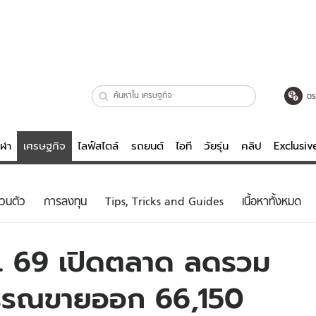
ตร
ีฬา
เศรษฐกิจ
ไลฟ์สไตล์
รถยนต์
ไอที
วัยรุ่น
คลิป
Exclusi
ตรวจหวย
ไลฟ์สไตล์
บันเทิงค
่วนตัว
การลงทุน
Tips, Tricks and Guides
เนื้อหาทั้งหมด
ผู้หญิง
หนัง-ละคร
ผู้ชาย
เพลง
.ค. 69 เปิดตลาด ลดรวม
ย
วัยรุ่น
เกมส์
รรณขายออก 66,150
ไอที
คลิป
รถยนต์
พอดแคสต์