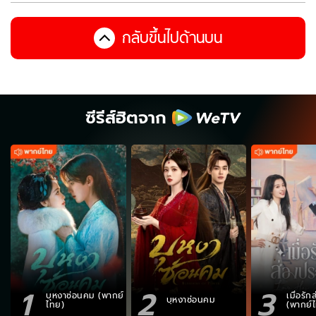
กลับขึ้นไปด้านบน
ซีรีส์ฮิตจาก
1
2
3
บุหงาซ่อนคม (พากย์
เมื่อรั
บุหงาซ่อนคม
ไทย)
(พากย์