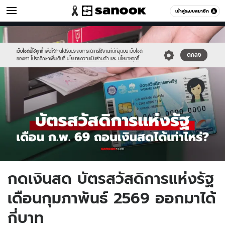
เศรษฐกิจ
เข้าสู่ระบบสมาชิก
หมวดอื่นๆ
//s.isanook.com/mn/0/ud/189/946928/card(12).jpg
Sanook
//s.isanook.com/sr/0/images/logo-
600
60
new-
sanook.png
เว็บไซต์นี้ใช้คุกกี้
เพื่อให้ท่านได้รับประสบการณ์การใช้งานที่ดีที่สุดบน เว็บไซต์
ตกลง
ของเรา โปรดศึกษาเพิ่มเติมที่
นโยบายความเป็นส่วนตัว
และ
นโยบายคุกกี้
กดเงินสด บัตรสวัสดิการแห่งรัฐ
เดือนกุมภาพันธ์ 2569 ออกมาได้
กี่บาท