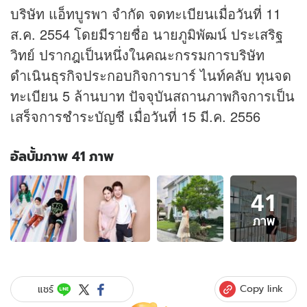
บริษัท แอ็ทบูรพา จำกัด จดทะเบียนเมื่อวันที่ 11
ส.ค. 2554 โดยมีรายชื่อ นายภูมิพัฒน์ ประเสริฐ
วิทย์ ปรากฎเป็นหนึ่งในคณะกรรมการบริษัท
ดำเนินธุรกิจประกอบกิจการบาร์ ไนท์คลับ ทุนจด
ทะเบียน 5 ล้านบาท ปัจจุบันสถานภาพกิจการเป็น
เสร็จการชำระบัญชี เมื่อวันที่ 15 มี.ค. 2556
อัลบั้มภาพ 41 ภาพ
อัลบั้ม
41
ภาพ
41
ภาพ
ภาพ
ของ
รู้จัก
ธุรกิจ
อั้ม
Copy link
แชร์
ภูมิ