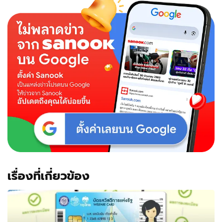
พัฒน์
สามี
แยม
ธม
ล
พร
รณ์
กับ
ธุรกิจ
ที่
กวาด
ราย
ได้
สุด
อึ้ง!
เรื่องที่เกี่ยวข้อง