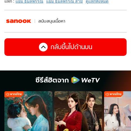
แท็ก :
แยม ธมลพรรณ์
แยม ธมลพรรณ์ สามี
ดูแท็กทั้งหมด
สนับสนุนเนื้อหา
กลับขึ้นไปด้านบน
ซีรีส์ฮิตจาก