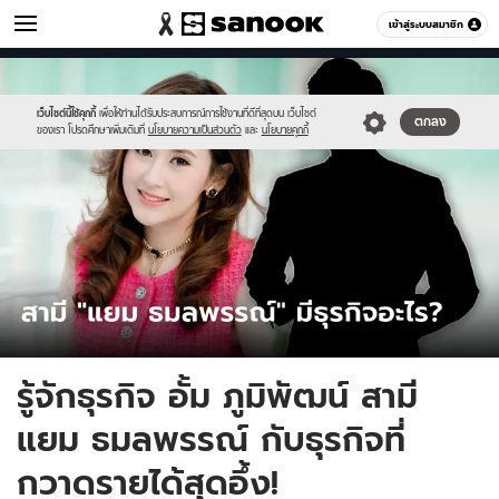
เศรษฐกิจ
เข้าสู่ระบบสมาชิก
หมวดอื่นๆ
//s.isanook.com/mn/0/ud/178/891151/who.jpg
Sanook
//s.isanook.com/sr/0/images/logo-
600
60
new-
sanook.png
เว็บไซต์นี้ใช้คุกกี้
เพื่อให้ท่านได้รับประสบการณ์การใช้งานที่ดีที่สุดบน เว็บไซต์
ตกลง
ของเรา โปรดศึกษาเพิ่มเติมที่
นโยบายความเป็นส่วนตัว
และ
นโยบายคุกกี้
รู้จักธุรกิจ อั้ม ภูมิพัฒน์ สามี
แยม ธมลพรรณ์ กับธุรกิจที่
กวาดรายได้สุดอึ้ง!