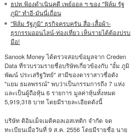
ธปท.ฟ้องดำเนินคดี เพย์ออล ฯ ของ "ฟิล์ม รัฐ
ภูมิ" ทำอี-มันนี่เถื่อน
"ฟิล์ม รัฐภูมิ" ธุรกิจครบครัน สื่อ-เสื้อผ้า-
ธุรกรรมออนไลน์-ท่องเที่ยว เห็นรายได้ต้องปรบ
มือ!
Sanook Money ได้ตรวจสอบข้อมูลจาก Creden
Data ที่รวบรวมรายชื่อบริษัทเกี่ยวข้องกับ "อั้ม ภูมิ
พัฒน์ ประเสริฐวิทย์" สามีของดาราสาวชื่อดัง
"แยม ธมลพรรณ์" พบว่าเป็นกรรมการถึง 7 แห่ง
และเป็นผู้ถือ
หุ้น
6 รายการ มูลค่าหุ้นทั้งหมด
5,919,318 บาท โดยมีรายละเอียดดังนี้
บริษัท ดิอิมเม็จเมดิคอลเอสเทติก จำกัด จด
ทะเบียนเมื่อวันที่ 9 ส.ค. 2556 โดยมีรายชื่อ นาย