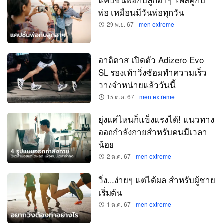
พ่อ เหมือนมีวันพ่อทุกวัน
29 พ.ย. 67
men extreme
อาดิดาส เปิดตัว Adizero Evo
SL รองเท้าวิ่งซ้อมทำความเร็ว
วางจำหน่ายแล้ววันนี้
15 ต.ค. 67
men extreme
ยุ่งแค่ไหนก็แข็งแรงได้! แนวทาง
ออกกำลังกายสำหรับคนมีเวลา
น้อย
2 ต.ค. 67
men extreme
วิ่ง...ง่ายๆ แต่ได้ผล สำหรับผู้ชาย
เริ่มต้น
1 ต.ค. 67
men extreme