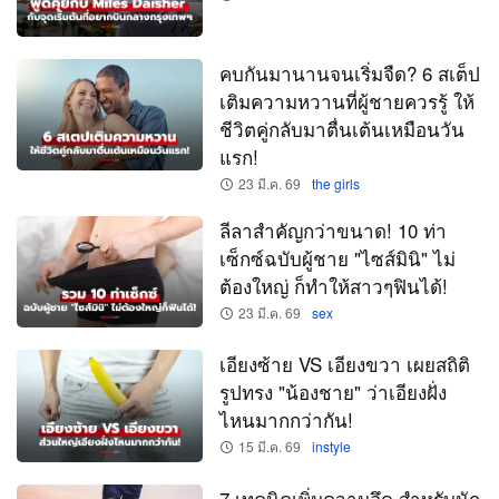
คบกันมานานจนเริ่มจืด? 6 สเต็ป
เติมความหวานที่ผู้ชายควรรู้ ให้
ชีวิตคู่กลับมาตื่นเต้นเหมือนวัน
แรก!
23 มี.ค. 69
the girls
ลีลาสำคัญกว่าขนาด! 10 ท่า
เซ็กซ์ฉบับผู้ชาย "ไซส์มินิ" ไม่
ต้องใหญ่ ก็ทำให้สาวๆฟินได้!
23 มี.ค. 69
sex
เอียงซ้าย VS เอียงขวา เผยสถิติ
รูปทรง "น้องชาย" ว่าเอียงฝั่ง
ไหนมากกว่ากัน!
15 มี.ค. 69
instyle
7 เทคนิคเพิ่มความอึด สำหรับนัก