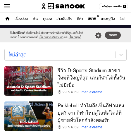
เข้าสู่ระบบสมาชิก
นิยาย
ผู้ชาย
หน้าแรก
เรื่องฮอต
ข่าว
ดูดวง
ข่าวบันเทิง
กีฬา
เศรษฐกิจ
ไลฟ์สไต
หมวดอื่นๆ
เว็บไซต์นี้ใช้คุกกี้
เพื่อให้ท่านได้รับประสบการณ์การใช้งานที่ดีที่สุดบน เว็บไซต์
ตกลง
แท็ก
men extreme
ของเรา โปรดศึกษาเพิ่มเติมที่
นโยบายความเป็นส่วนตัว
และ
นโยบายคุกกี้
men
extreme
ใหม่ล่าสุด
ใหม่
ล่าสุด
รีวิว D-Sports Stadium สาขา
ใหม่ที่ใหญ่ที่สุด เล่นกีฬาได้ทั้งวัน
ไม่มีเบื่อ
29 ก.ค. 69
men extreme
Pickleball ทำไมถึงเป็นกีฬาแห่ง
ยุค? จากกีฬาใหม่สู่ไลฟ์สไตล์ที่
ผู้ชายทั่วโลกกำลังหลงรัก
28 ก.ค. 69
men extreme