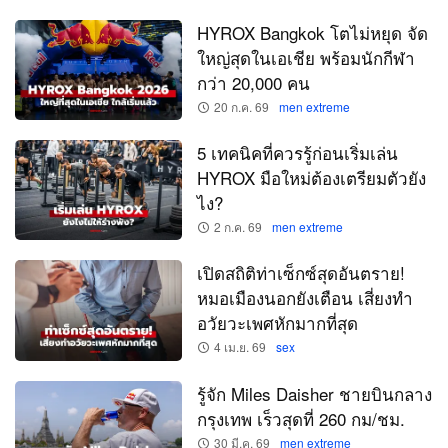
HYROX Bangkok โตไม่หยุด จัด
ใหญ่สุดในเอเชีย พร้อมนักกีฬา
กว่า 20,000 คน
20 ก.ค. 69
men extreme
5 เทคนิคที่ควรรู้ก่อนเริ่มเล่น
HYROX มือใหม่ต้องเตรียมตัวยัง
ไง?
2 ก.ค. 69
men extreme
เปิดสถิติท่าเซ็กซ์สุดอันตราย!
หมอเมืองนอกยังเตือน เสี่ยงทำ
อวัยวะเพศหักมากที่สุด
4 เม.ย. 69
sex
รู้จัก Miles Daisher ชายบินกลาง
กรุงเทพ เร็วสุดที่ 260 กม/ชม.
30 มี.ค. 69
men extreme