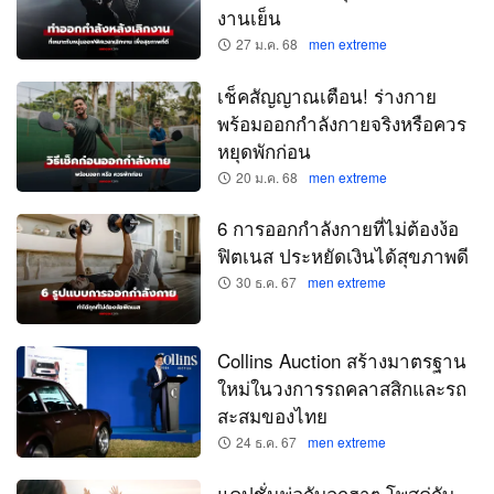
งานเย็น
27 ม.ค. 68
men extreme
เช็คสัญญาณเตือน! ร่างกาย
พร้อมออกกำลังกายจริงหรือควร
หยุดพักก่อน
20 ม.ค. 68
men extreme
6 การออกกำลังกายที่ไม่ต้องง้อ
ฟิตเนส ประหยัดเงินได้สุขภาพดี
30 ธ.ค. 67
men extreme
Collins Auction สร้างมาตรฐาน
ใหม่ในวงการรถคลาสสิกและรถ
สะสมของไทย
24 ธ.ค. 67
men extreme
แคปชั่นพ่อกับลูกฮาๆ โพสคู่กับ