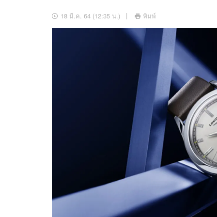
อัปเดตจีน
18 มี.ค. 64 (12:35 น.)
พิมพ์
เช็กข่าวชัวร์
ติดตามสนุกโซเชี
ดาวน์โหลดสนุกแอปฟรี
สงวนลิขสิทธิ์ ©
2569
บริษัท อิมเมจ ฟิวเจอร์ (ประเทศไทย) จำกัด