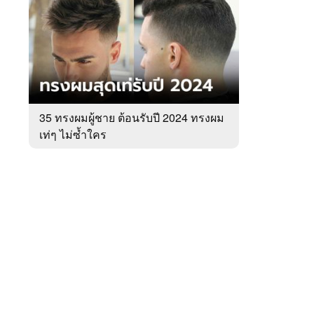
สัปดาห์
ของ
หมวด
Men
 WeTV
Instyle
35 ทรงผมผู้ชาย ต้อนรับปี 2024 ทรงผม
เท่ๆ ไม่ซ้ำใคร
ติดต่อโฆษณา
tencentthbd
sales@tencent.co.th
รา
ร้องเรียนเนื้อหาไม่เหมาะสม
แนะนำติชม แจ้งปัญหาการใช้งาน