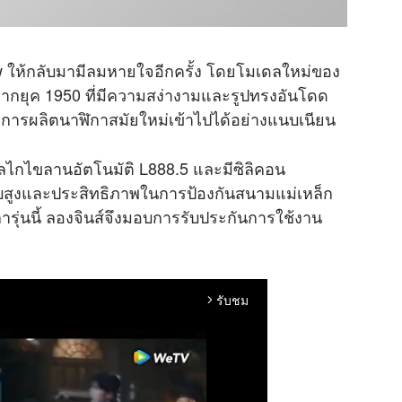
rrow ให้กลับมามีลมหายใจอีกครั้ง โดยโมเดลใหม่ของ
กาจากยุค 1950 ที่มีความสง่างามและรูปทรงอันโดด
ีการผลิตนาฬิกาสมัยใหม่เข้าไปได้อย่างแนบเนียน
ลไกไขลานอัตโนมัติ L888.5 และมีซิลิคอน
ับสูงและประสิทธิภาพในการป้องกันสนามแม่เหล็ก
การุ่นนี้ ลองจินส์จึงมอบการรับประกันการใช้งาน
รับชม
arrow_forward_ios