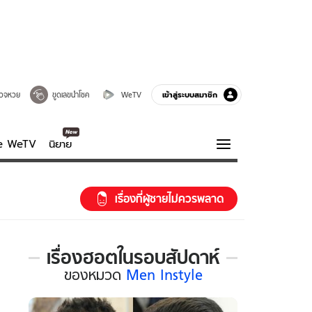
เข้าสู่ระบบสมาชิก
วจหวย
ขูดเลขนำโชค
WeTV
ve WeTV
นิยาย
รบรส
ความรู้รอบตัว
เรื่องที่ผู้ชายไม่ควรพลาด
ฮาวทู
กูรู-รอบรู้
เรื่องฮอตในรอบสัปดาห์
เรื่อง
ของ
หมวด
Men Instyle
ฮอต
ใน
รอบ