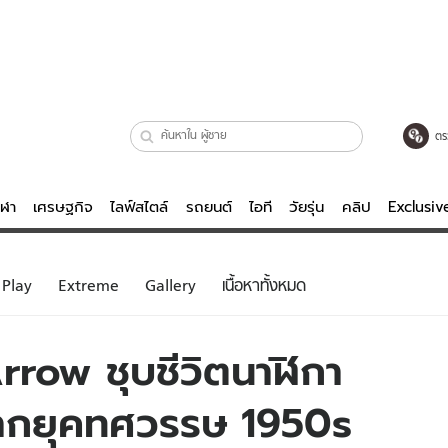
ตร
ีฬา
เศรษฐกิจ
ไลฟ์สไตล์
รถยนต์
ไอที
วัยรุ่น
คลิป
Exclusi
ตรวจหวย
ไลฟ์สไตล์
บันเทิงค
Play
Extreme
Gallery
เนื้อหาทั้งหมด
ผู้หญิง
หนัง-ละคร
ผู้ชาย
เพลง
rrow ชุบชีวิตนาฬิกา
ย
วัยรุ่น
เกมส์
จากยุคทศวรรษ 1950s
ไอที
คลิป
รถยนต์
พอดแคสต์