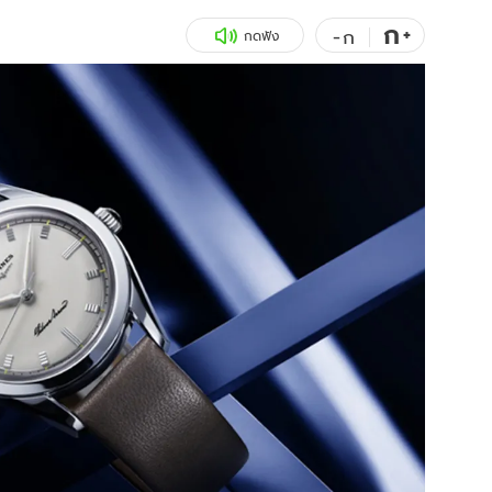
ก
สุขภาพ
+
ดูทีวี
-
ก
กดฟัง
เที่ยว-กิน
WeTV
Tasteful Thailand
Exclusive
Sanook Choice
นิยาย
ยลได้ที่
ร่วมงานกับเ