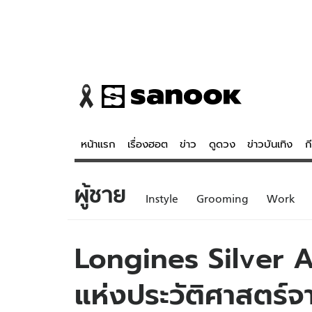
หน้าแรก
เรื่องฮอต
ข่าว
ดูดวง
ข่าวบันเทิง
ก
ผู้ชาย
ข่าว
ดูดวง - 
Instyle
Grooming
Work
เรื่องฮอต
ดูดวง
ข่าว
หวยไทย
Longines Silver A
ข่าวบันเทิง
สถิติหวยไท
แห่งประวัติศาสตร์
ข่าวกีฬา
หวยลาว
ข่าวเศรษฐกิจ