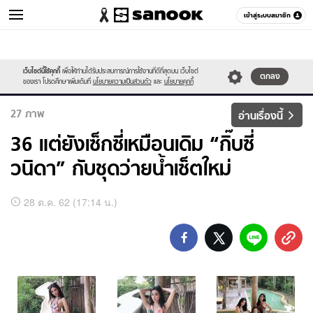
เข้าสู่ระบบสมาชิก
ผู้ชาย
เว็บไซต์นี้ใช้คุกกี้
เพื่อให้ท่านได้รับประสบการณ์การใช้งานที่ดีที่สุดบน เว็บไซต์
หมวดอื่นๆ
ตกลง
ของเรา โปรดศึกษาเพิ่มเติมที่
นโยบายความเป็นส่วนตัว
และ
นโยบายคุกกี้
27
ภาพ
อ่านเรื่องนี้
36 แต่ยังเซ็กซี่เหมือนเดิม “กิ๊บซี่
วนิดา” กับชุดว่ายน้ำเซ็ตใหม่
อัลบั้ม
28 ต.ค. 62 (17:14 น.)
ภาพ
ทั้งหมด
36
แต่
ยัง
เซ็กซี่
เหมือน