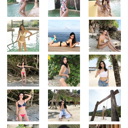
เดิม
“กิ๊บ
ซี่
วนิดา”
กับ
ชุด
ว่าย
น้ำ
เซ็ต
ใหม่