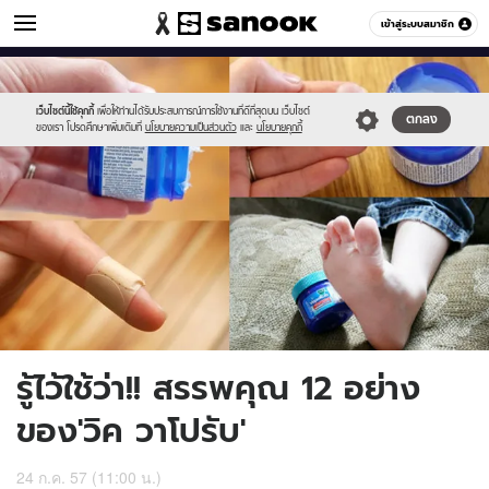
ผู้ชาย
เข้าสู่ระบบสมาชิก
หมวดอื่นๆ
//s.isanook.com/me/0/ud/0/3225/vic.jpg
Sanook
//s.isanook.com/sr/0/images/logo-
600
60
new-
sanook.png
เว็บไซต์นี้ใช้คุกกี้
เพื่อให้ท่านได้รับประสบการณ์การใช้งานที่ดีที่สุดบน เว็บไซต์
ตกลง
ของเรา โปรดศึกษาเพิ่มเติมที่
นโยบายความเป็นส่วนตัว
และ
นโยบายคุกกี้
รู้ไว้ใช้ว่า!! สรรพคุณ 12 อย่าง
ของ′วิค วาโปรับ′
24 ก.ค. 57 (11:00 น.)