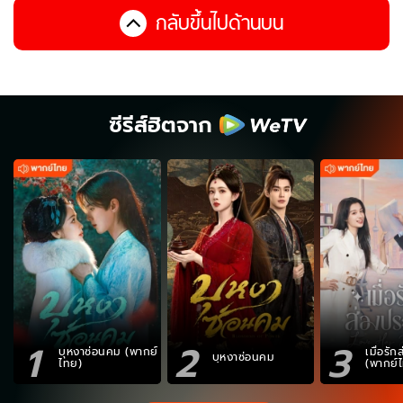
กลับขึ้นไปด้านบน
ซีรีส์ฮิตจาก
1
2
3
บุหงาซ่อนคม (พากย์
เมื่อรั
บุหงาซ่อนคม
ไทย)
(พากย์