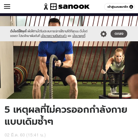
ผู้ชาย
เข้าสู่ระบบสมาชิก
หมวดอื่นๆ
//s.isanook.com/me/0/ud/3/17669/777.jpg
Sanook
//s.isanook.com/sr/0/images/logo-
600
60
new-
sanook.png
เว็บไซต์นี้ใช้คุกกี้
เพื่อให้ท่านได้รับประสบการณ์การใช้งานที่ดีที่สุดบน เว็บไซต์
ตกลง
ของเรา โปรดศึกษาเพิ่มเติมที่
นโยบายความเป็นส่วนตัว
และ
นโยบายคุกกี้
5 เหตุผลที่ไม่ควรออกกำลังกาย
แบบเดิมซ้ำๆ
02 มี.ค. 60 (15:41 น.)