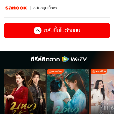
สนับสนุนเนื้อหา
กลับขึ้นไปด้านบน
ซีรีส์ฮิตจาก