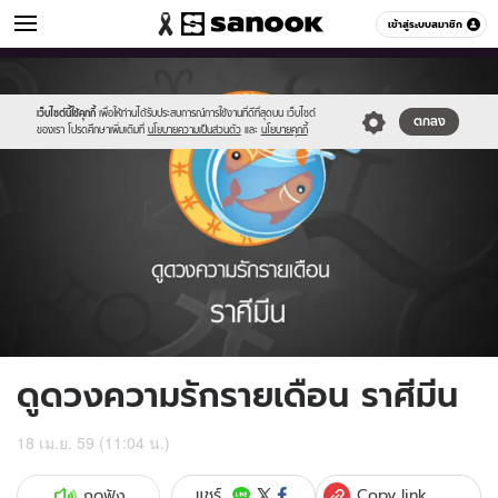
ดูดวง
เข้าสู่ระบบสมาชิก
หมวดอื่นๆ
//s.isanook.com/ho/0/ud/fxd/love/012_pisces.jpg
Sanook
//s.isanook.com/sr/0/images/logo-
600
60
new-
sanook.png
เว็บไซต์นี้ใช้คุกกี้
เพื่อให้ท่านได้รับประสบการณ์การใช้งานที่ดีที่สุดบน เว็บไซต์
ตกลง
ของเรา โปรดศึกษาเพิ่มเติมที่
นโยบายความเป็นส่วนตัว
และ
นโยบายคุกกี้
ดูดวงความรักรายเดือน ราศีมีน
18 เม.ย. 59 (11:04 น.)
Copy link
แชร์
กดฟัง