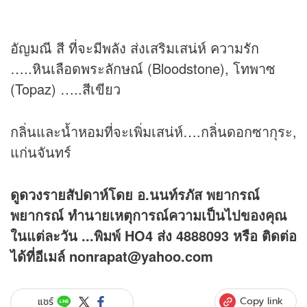
อัญมณี สี ที่จะมีพลัง ส่งเสริมเสน่ห์ ความรัก
…..หินเลือดพระลักษณ์ (Bloodstone), โทพาซ
(Topaz) …..สีเขียว
กลิ่นและน้ำหอมที่จะเพิ่มเสน่ห์….กลิ่นดอกซากุระ,
แก่นจันทร์
ดู
ดวง
รายสัปดาห์โดย อ.นนท์รภัส พยากรณ์
พยากรณ์ ทำนายเหตุการณ์ความเป็นไปของคุณ
ในแต่ละวัน ...พิมพ์ HO4 ส่ง 4888093 หรือ ติดต่อ
ได้ที่อีเมล์ nonrapat@yahoo.com
Copy link
แชร์