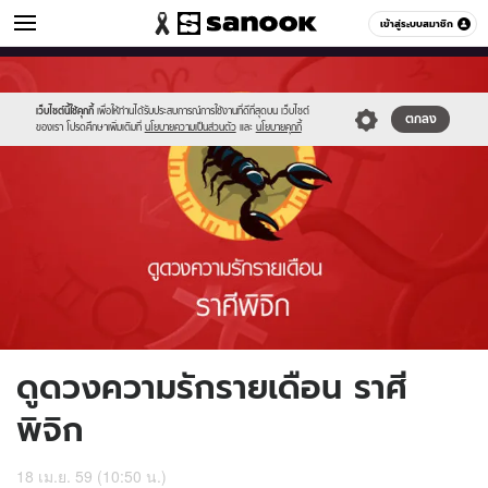
ดูดวง
เข้าสู่ระบบสมาชิก
หมวดอื่นๆ
//s.isanook.com/ho/0/ud/fxd/love/08_scorpio.jpg
Sanook
//s.isanook.com/sr/0/images/logo-
600
60
new-
sanook.png
เว็บไซต์นี้ใช้คุกกี้
เพื่อให้ท่านได้รับประสบการณ์การใช้งานที่ดีที่สุดบน เว็บไซต์
ตกลง
ของเรา โปรดศึกษาเพิ่มเติมที่
นโยบายความเป็นส่วนตัว
และ
นโยบายคุกกี้
ดูดวงความรักรายเดือน ราศี
พิจิก
18 เม.ย. 59 (10:50 น.)