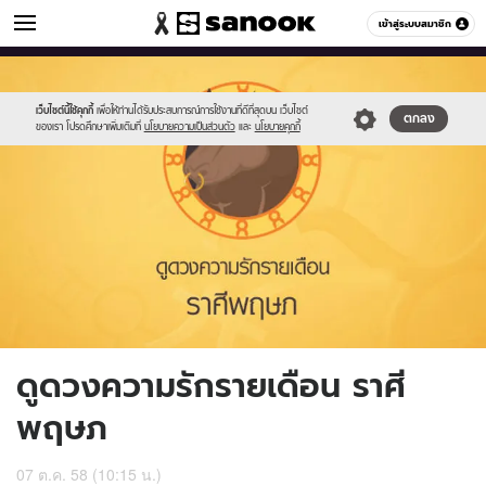
ดูดวง
เข้าสู่ระบบสมาชิก
หมวดอื่นๆ
//s.isanook.com/ho/0/ud/fxd/love/02_tuarus.jpg
Sanook
//s.isanook.com/sr/0/images/logo-
600
60
new-
sanook.png
เว็บไซต์นี้ใช้คุกกี้
เพื่อให้ท่านได้รับประสบการณ์การใช้งานที่ดีที่สุดบน เว็บไซต์
ตกลง
ของเรา โปรดศึกษาเพิ่มเติมที่
นโยบายความเป็นส่วนตัว
และ
นโยบายคุกกี้
ดูดวงความรักรายเดือน ราศี
พฤษภ
07 ต.ค. 58 (10:15 น.)