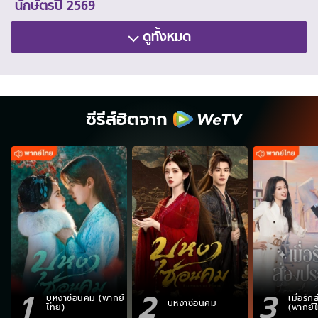
นักษัตรปี 2569
ดูทั้งหมด
ซีรีส์ฮิตจาก
1
2
3
บุหงาซ่อนคม (พากย์
เมื่อรั
บุหงาซ่อนคม
ไทย)
(พากย์