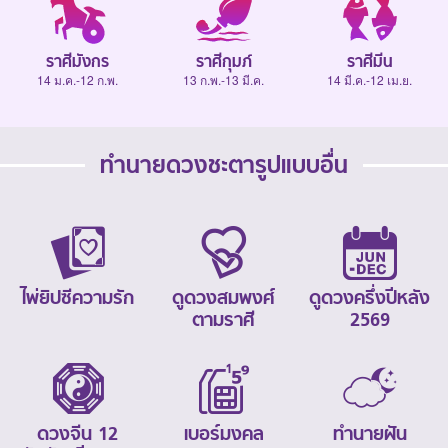
ราศีมังกร
ราศีกุมภ์
ราศีมีน
14 ม.ค.-12 ก.พ.
13 ก.พ.-13 มี.ค.
14 มี.ค.-12 เม.ย.
ทำนายดวงชะตารูปแบบอื่น
ไพ่ยิปซีความรัก
ดูดวงสมพงศ์
ดูดวงครึ่งปีหลัง
ตามราศี
2569
ดวงจีน 12
เบอร์มงคล
ทำนายฝัน