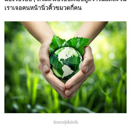
เราเจอคนหน้านิ่วคิ้วขมวดกี่คน
จัดฮวงจุ้ยในจิตใจ