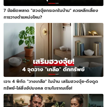
7 ข้อผิดพลาด "ฮวงจุ้ยกระจกในบ้าน" ควรหลีกเลี่ยง
การวางตำแหน่งไหน?
เจาะ 4 พิกัด "วางเกลือ" ในบ้าน เสริมฮวงจุ้ย-ดึงดูด
ทรัพย์-ไล่สิ่งอัปมงคล ตามโบราณเชื่อ!