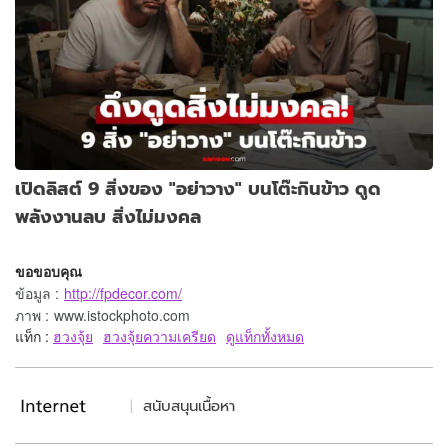
เปิดลิสต์ 9 สิ่งของ "อย่าวาง" บนโต๊ะกินข้าว ดูด
พลังงานลบ สิ่งไม่มงคล
ขอขอบคุณ
ข้อมูล
:
http://fpdecor.com/
ภาพ
:
www.istockphoto.com
แท็ก :
ฮวงจุ้ย
ฮวงจุ้ยความเครียด
ดูแท็กทั้งหมด
สนับสนุนเนื้อหา