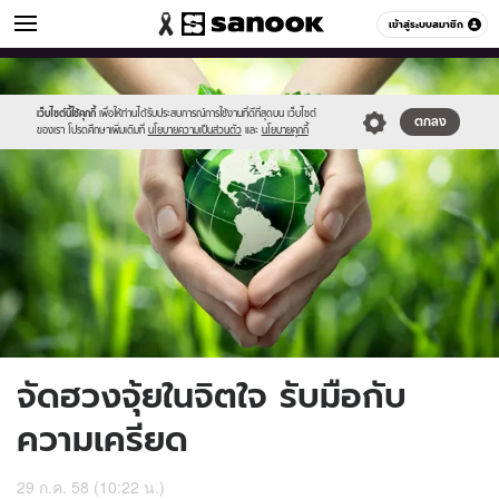
ดูดวง
เข้าสู่ระบบสมาชิก
หมวดอื่นๆ
//s.isanook.com/ho/0/ud/17/86393/m.jpg
Sanook
//s.isanook.com/sr/0/images/logo-
600
60
new-
sanook.png
เว็บไซต์นี้ใช้คุกกี้
เพื่อให้ท่านได้รับประสบการณ์การใช้งานที่ดีที่สุดบน เว็บไซต์
ตกลง
ของเรา โปรดศึกษาเพิ่มเติมที่
นโยบายความเป็นส่วนตัว
และ
นโยบายคุกกี้
จัดฮวงจุ้ยในจิตใจ รับมือกับ
ความเครียด
29 ก.ค. 58 (10:22 น.)