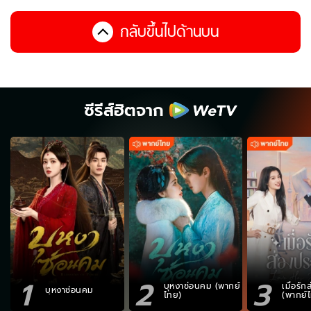
กลับขึ้นไปด้านบน
ซีรีส์ฮิตจาก
1
2
3
บุหงาซ่อนคม (พากย์
เมื่อรั
บุหงาซ่อนคม
ไทย)
(พากย์