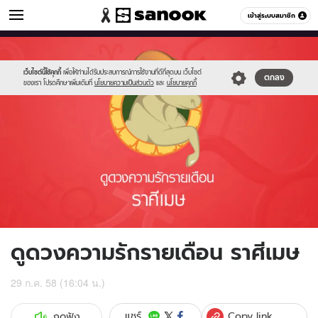
ดูดวง
เข้าสู่ระบบสมาชิก
หมวดอื่นๆ
//s.isanook.com/ho/0/ud/17/85957/01_aries.jpg
Sanook
//s.isanook.com/sr/0/images/logo-
600
60
new-
sanook.png
เว็บไซต์นี้ใช้คุกกี้
เพื่อให้ท่านได้รับประสบการณ์การใช้งานที่ดีที่สุดบน เว็บไซต์
ตกลง
ของเรา โปรดศึกษาเพิ่มเติมที่
นโยบายความเป็นส่วนตัว
และ
นโยบายคุกกี้
ดูดวงความรักรายเดือน ราศีเมษ
29 ก.ค. 58 (16:04 น.)
Copy link
แชร์
กดฟัง