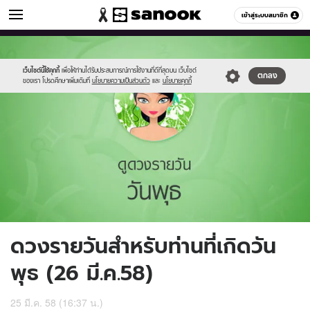
ดูดวง
เข้าสู่ระบบสมาชิก
หมวดอื่นๆ
//s.isanook.com/ho/0/ud/16/80177/4_wed.jpg
Sanook
//s.isanook.com/sr/0/images/logo-
600
60
new-
sanook.png
เว็บไซต์นี้ใช้คุกกี้
เพื่อให้ท่านได้รับประสบการณ์การใช้งานที่ดีที่สุดบน เว็บไซต์
ตกลง
ของเรา โปรดศึกษาเพิ่มเติมที่
นโยบายความเป็นส่วนตัว
และ
นโยบายคุกกี้
ดวงรายวันสำหรับท่านที่เกิดวัน
พุธ (26 มี.ค.58)
25 มี.ค. 58 (16:37 น.)