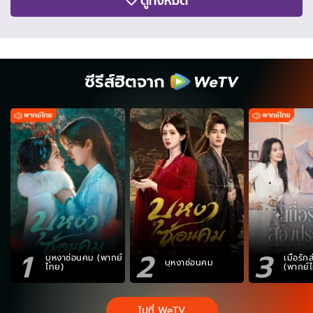
ดูทั้งหมด
ซีรีส์ฮิตจาก
1
2
3
บุหงาซ่อนคม (พากย์
เมื่อรั
บุหงาซ่อนคม
ไทย)
(พากย์
ไปที่ WeTV