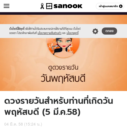
ดูดวง
เข้าสู่ระบบสมาชิก
หมวดอื่นๆ
//s.isanook.com/ho/0/ud/15/79161/5_thu.jpg
Sanook
//s.isanook.com/sr/0/images/logo-
600
60
new-
sanook.png
เว็บไซต์นี้ใช้คุกกี้
เพื่อให้ท่านได้รับประสบการณ์การใช้งานที่ดีที่สุดบน เว็บไซต์
ตกลง
ของเรา โปรดศึกษาเพิ่มเติมที่
นโยบายความเป็นส่วนตัว
และ
นโยบายคุกกี้
ดวงรายวันสำหรับท่านที่เกิดวัน
พฤหัสบดี (5 มี.ค.58)
04 มี.ค. 58 (15:24 น.)