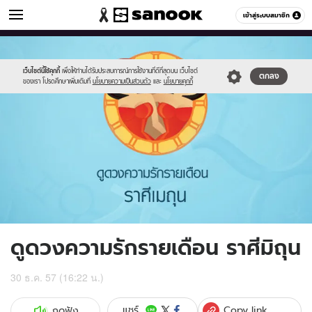
ดูดวง
เข้าสู่ระบบสมาชิก
หมวดอื่นๆ
//s.isanook.com/ho/0/ud/15/75801/03_gemini.jpg
Sanook
//s.isanook.com/sr/0/images/logo-
600
60
new-
sanook.png
เว็บไซต์นี้ใช้คุกกี้
เพื่อให้ท่านได้รับประสบการณ์การใช้งานที่ดีที่สุดบน เว็บไซต์
ตกลง
ของเรา โปรดศึกษาเพิ่มเติมที่
นโยบายความเป็นส่วนตัว
และ
นโยบายคุกกี้
ดูดวงความรักรายเดือน ราศีมิถุน
30 ธ.ค. 57 (16:22 น.)
Copy link
แชร์
กดฟัง