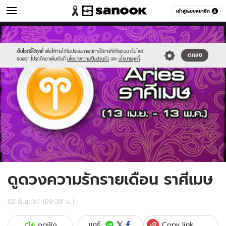
ดูดวง
เข้าสู่ระบบสมาชิก
หมวดอื่นๆ
//s.isanook.com/ho/0/ud/12/64701/4aries.jpg
Sanook
//s.isanook.com/sr/0/images/logo-
600
60
new-
sanook.png
เว็บไซต์นี้ใช้คุกกี้
เพื่อให้ท่านได้รับประสบการณ์การใช้งานที่ดีที่สุดบน เว็บไซต์
ตกลง
ของเรา โปรดศึกษาเพิ่มเติมที่
นโยบายความเป็นส่วนตัว
และ
นโยบายคุกกี้
ดูดวงความรักรายเดือน ราศีเมษ
02 มิ.ย. 57 (09:38 น.)
Copy link
แชร์
กดฟัง