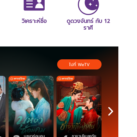
วิเคราะห์ชื่อ
ดูดวงจันทร์ กับ 12
ราศี
ไปที่ WeTV
ตำนานจอม
บุหงาซ่อนคม
ชายาเคียงหทัย