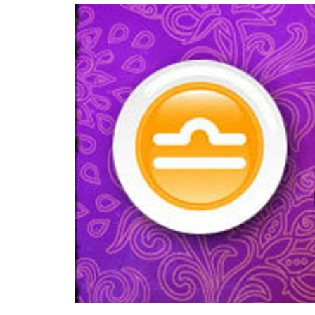
อัปเดตจีน
เช็กข่าวชัวร์
ติดตามสนุกโซเชี
ดาวน์โหลดสนุกแอปฟรี
สงวนลิขสิทธิ์ ©
2569
บริษัท อิมเมจ ฟิวเจอร์ (ประเทศไทย) จำกัด