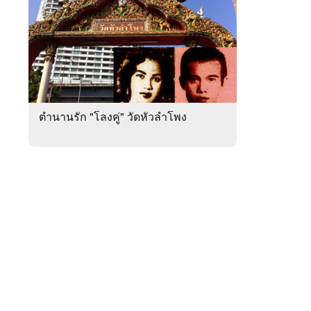
สัปดาห์
ของ
หมวด
ดูด
 WeTV
วง
ความ
รัก
ตำนานรัก "โลงคู่" วัดหัวลำโพง
ติดต่อโฆษณา
tencentthbd
sales@tencent.co.th
รา
ร้องเรียนเนื้อหาไม่เหมาะสม
แนะนำติชม แจ้งปัญหาการใช้งาน