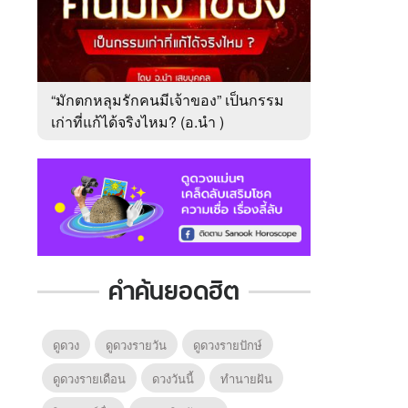
“มักตกหลุมรักคนมีเจ้าของ” เป็นกรรม
เก่าที่แก้ได้จริงไหม? (อ.นำ )
คำค้นยอดฮิต
ดูดวง
ดูดวงรายวัน
ดูดวงรายปักษ์
ดูดวงรายเดือน
ดวงวันนี้
ทํานายฝัน