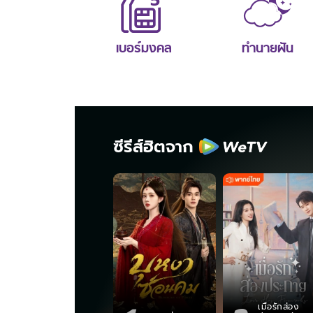
เบอร์มงคล
ทำนายฝัน
ซีรีส์ฮิตจาก
เมื่อรักส่อง