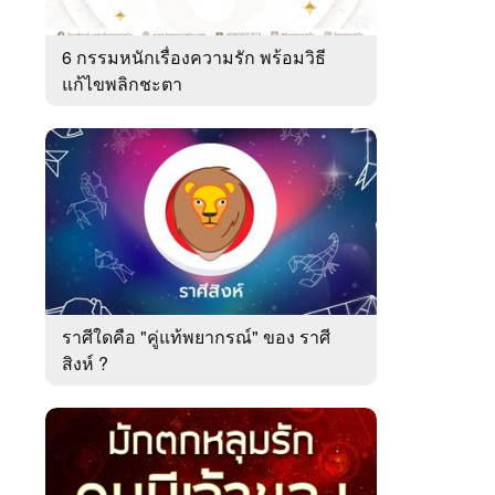
6 กรรมหนักเรื่องความรัก พร้อมวิธี
แก้ไขพลิกชะตา
ราศีใดคือ "คู่แท้พยากรณ์" ของ ราศี
สิงห์ ?