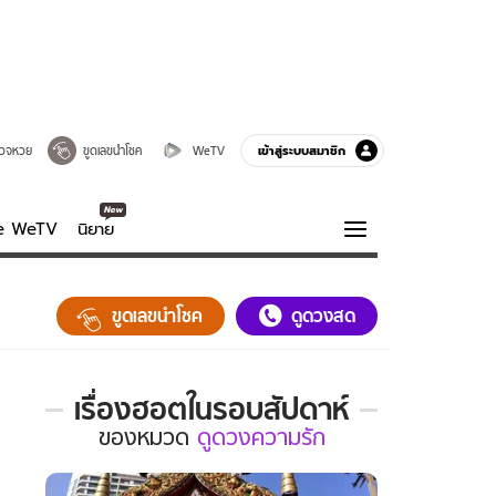
เข้าสู่ระบบสมาชิก
วจหวย
ขูดเลขนำโชค
WeTV
ve WeTV
นิยาย
รบรส
ความรู้รอบตัว
ขูดเลขนำโชค
ดูดวงสด
ฮาวทู
กูรู-รอบรู้
เรื่องฮอตในรอบสัปดาห์
เรื่อง
ของ
หมวด
ดูดวงความรัก
ฮอต
ใน
รอบ