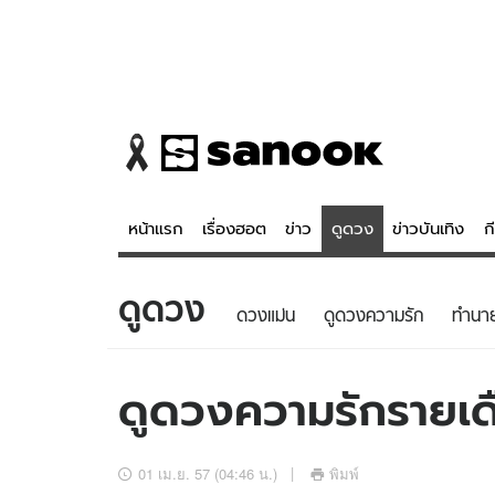
หน้าแรก
เรื่องฮอต
ข่าว
ดูดวง
ข่าวบันเทิง
ก
ดูดวง
ข่าว
ดูดวง - 
ดวงแม่น
ดูดวงความรัก
ทํานา
เรื่องฮอต
ดูดวง
ข่าว
หวยไทย
ดูดวงความรักรายเดื
ข่าวบันเทิง
สถิติหวยไท
ข่าวกีฬา
หวยลาว
01 เม.ย. 57 (04:46 น.)
พิมพ์
ข่าวเศรษฐกิจ