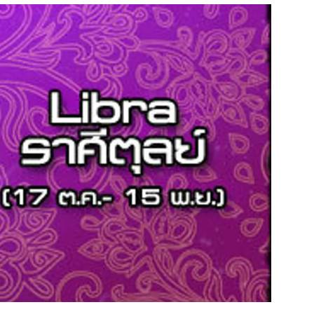
สุขภาพ
ดูทีวี
เที่ยว-กิน
WeTV
Tasteful Thailand
Exclusive
Sanook Choice
นิยาย
ยลได้ที่
ร่วมงานกับเ