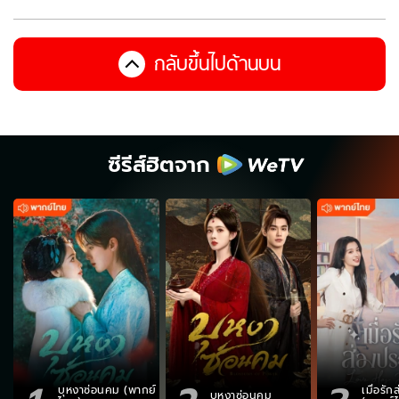
กลับขึ้นไปด้านบน
ซีรีส์ฮิตจาก
บุหงาซ่อนคม (พากย์
เมื่อรั
บุหงาซ่อนคม