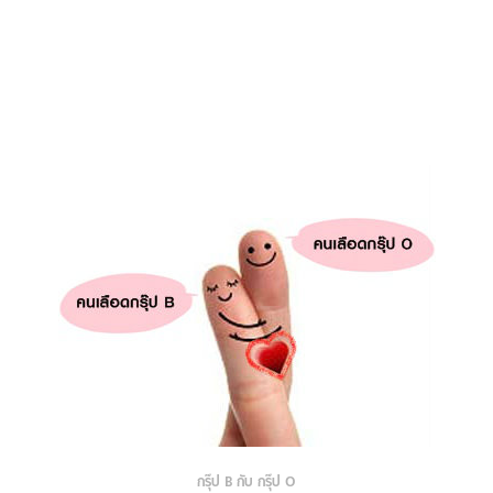
กรุ๊ป B กับ กรุ๊ป O