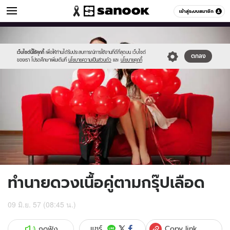
ดูดวง
เข้าสู่ระบบสมาชิก
หมวดอื่นๆ
//s.isanook.com/ho/0/ud/12/60241/b4.jpg
Sanook
//s.isanook.com/sr/0/images/logo-
600
60
new-
sanook.png
เว็บไซต์นี้ใช้คุกกี้
เพื่อให้ท่านได้รับประสบการณ์การใช้งานที่ดีที่สุดบน เว็บไซต์
ตกลง
ของเรา โปรดศึกษาเพิ่มเติมที่
นโยบายความเป็นส่วนตัว
และ
นโยบายคุกกี้
ทำนายดวงเนื้อคู่ตามกรุ๊ปเลือด
09 มิ.ย. 57 (08:45 น.)
Copy link
แชร์
กดฟัง