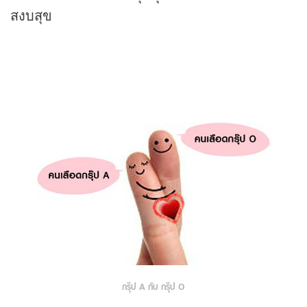
สงบสุข
กรุ๊ป A กับ กรุ๊ป O