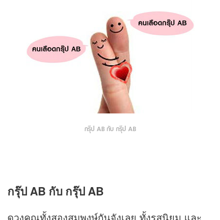
กรุ๊ป AB กับ กรุ๊ป AB
กรุ๊ป AB กับ กรุ๊ป AB
ดวงคุณทั้งสองสมพงษ์กันจังเลย ทั้งรสนิยม และ