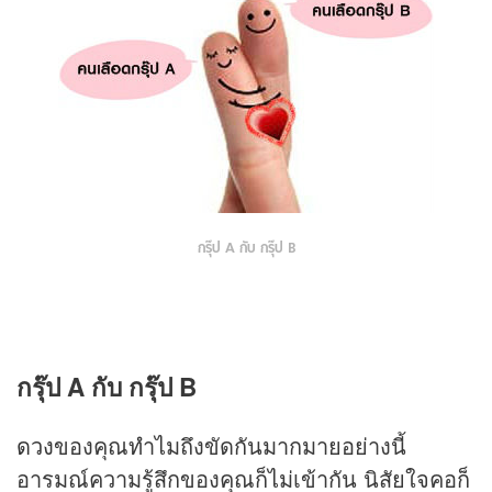
กรุ๊ป A กับ กรุ๊ป B
กรุ๊ป A กับ กรุ๊ป B
ดวง
ของคุณทำไมถึงขัดกันมากมายอย่างนี้
อารมณ์ความรู้สึกของคุณก็ไม่เข้ากัน นิสัยใจคอก็