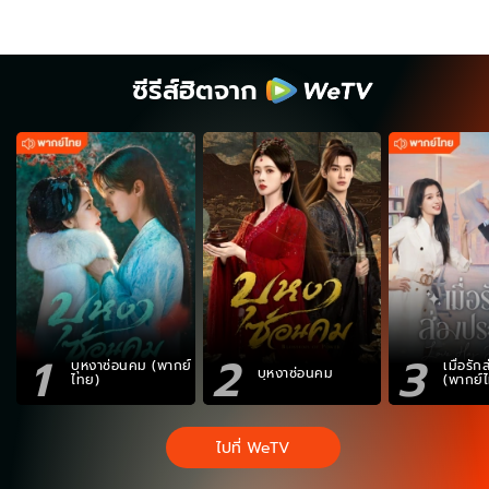
ซีรีส์ฮิตจาก
1
2
3
บุหงาซ่อนคม (พากย์
เมื่อรั
บุหงาซ่อนคม
ไทย)
(พากย์
ไปที่ WeTV