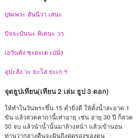
ปุพเพวะ สันนิวา เสนะ
ปัจจะบันนะ หิเตนะ วา
เอวันตัง ชะยะเต เปมัง
อุปะลัง วะ ยะโส ธะเก ฯ
จุดธูปเทียน(เทียน 2 เล่ม ธูป 3 ดอก)
ให้ทำในวันพระขึ้น 15 ค่ำยิ่งดี ให้ตั้งน้ำสะอาด 1
ขัน แล้วสวดคาถานี้เท่าอายุ เช่น อายุ 30 ปี ก็สวด
30 จบ แล้วนำน้ำนั้นมาล้างหน้า แล้วเข้านอน
ท่านว่ากลางคืนจะฝันถึงคู่ครองของตน