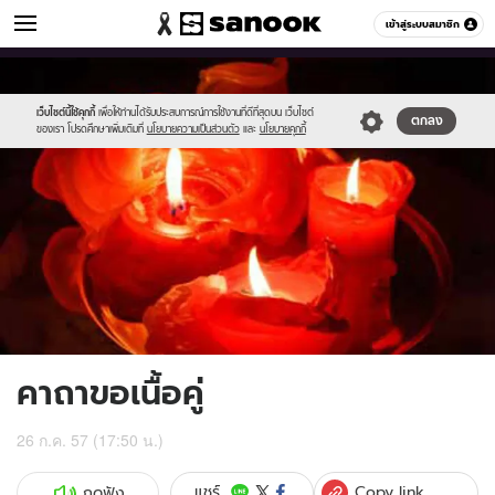
ดูดวง
เข้าสู่ระบบสมาชิก
หมวดอื่นๆ
//s.isanook.com/ho/0/ud/12/60225/b3.jpg
Sanook
//s.isanook.com/sr/0/images/logo-
600
60
new-
sanook.png
เว็บไซต์นี้ใช้คุกกี้
เพื่อให้ท่านได้รับประสบการณ์การใช้งานที่ดีที่สุดบน เว็บไซต์
ตกลง
ของเรา โปรดศึกษาเพิ่มเติมที่
นโยบายความเป็นส่วนตัว
และ
นโยบายคุกกี้
คาถาขอเนื้อคู่
26 ก.ค. 57 (17:50 น.)
Copy link
แชร์
กดฟัง