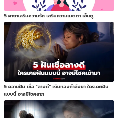
5 คาถาเสริมความรัก เสริมความเมตตา เอ็นดู
5 ความฝัน เชื่อ "ลางดี" เงินทองกำลังมา ใครเคยฝัน
แบบนี้ อาจมีโชคลาภ