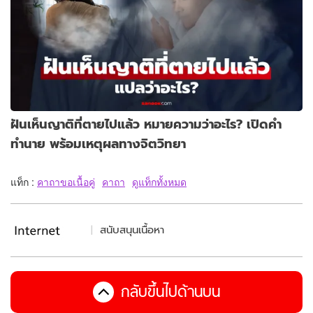
ฝันเห็นญาติที่ตายไปแล้ว หมายความว่าอะไร? เปิดคำ
ทำนาย พร้อมเหตุผลทางจิตวิทยา
แท็ก :
คาถาขอเนื้อคู่
คาถา
ดูแท็กทั้งหมด
สนับสนุนเนื้อหา
กลับขึ้นไปด้านบน