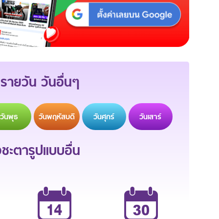
รายวัน วันอื่นๆ
วัน
พุธ
วัน
พฤหัสบดี
วัน
ศุกร์
วัน
เสาร์
ะตารูปแบบอื่น