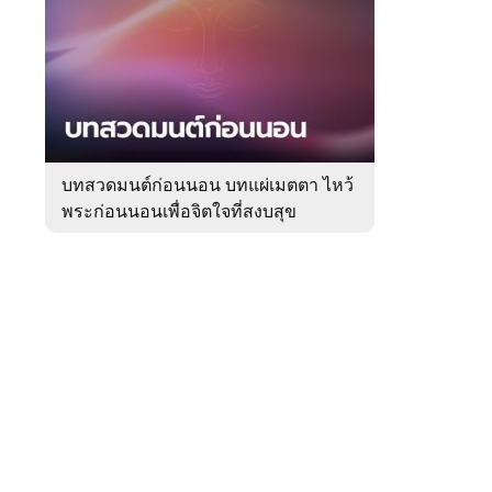
สัปดาห์
ของ
Sanook
ดูด
 WeTV
วง
บทสวดมนต์ก่อนนอน บทแผ่เมตตา ไหว้
พระก่อนนอนเพื่อจิตใจที่สงบสุข
ติดต่อโฆษณา
tencentthbd
sales@tencent.co.th
รา
ร้องเรียนเนื้อหาไม่เหมาะสม
แนะนำติชม แจ้งปัญหาการใช้งาน