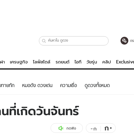
ตร
ีฬา
เศรษฐกิจ
ไลฟ์สไตล์
รถยนต์
ไอที
วัยรุ่น
คลิป
Exclusi
ตรวจหวย
ไลฟ์สไตล์
บันเทิงค
ยทายทัก
หมอดัง ดวงเด่น
ความเชื่อ
ดูดวงทั้งหมด
ผู้หญิง
หนัง-ละคร
ผู้ชาย
เพลง
ที่เกิดวันจันทร์
ย
วัยรุ่น
เกมส์
ไอที
คลิป
ก
+
-
ก
กดฟัง
รถยนต์
พอดแคสต์