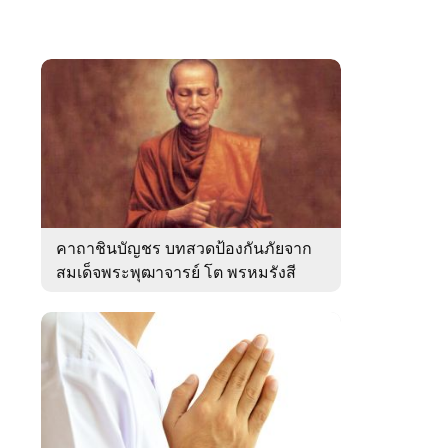
คาถาชินบัญชร บทสวดป้องกันภัยจาก
สมเด็จพระพุฒาจารย์ โต พรหมรังสี