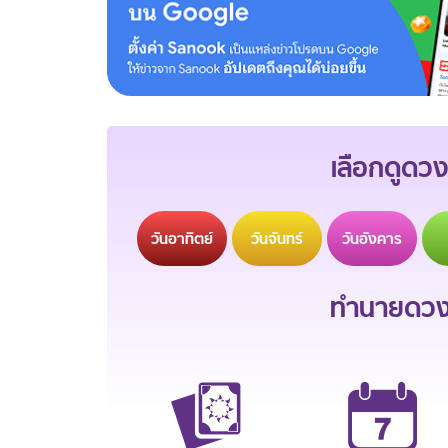
เลือกดูดวง
วัน
อาทิตย์
วัน
จันทร์
วัน
อังคาร
ทำนายดวงช