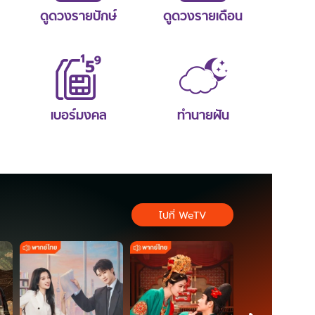
ดูดวงรายปักษ์
ดูดวงรายเดือน
เบอร์มงคล
ทำนายฝัน
ไปที่ WeTV