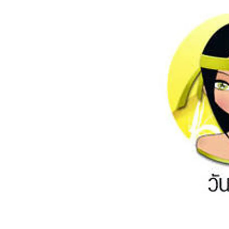
อัปเดตจีน
เช็กข่าวชัวร์
ติดตามสนุกโซเชี
ดาวน์โหลดสนุกแอปฟรี
สงวนลิขสิทธิ์ ©
2569
บริษัท อิมเมจ ฟิวเจอร์ (ประเทศไทย) จำกัด