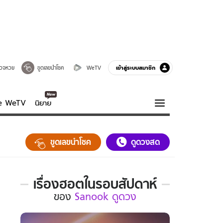
เข้าสู่ระบบสมาชิก
วจหวย
ขูดเลขนำโชค
WeTV
ve WeTV
นิยาย
รบรส
ความรู้รอบตัว
ขูดเลขนำโชค
ดูดวงสด
ฮาวทู
กูรู-รอบรู้
เรื่องฮอตในรอบสัปดาห์
เรื่อง
ของ
Sanook ดูดวง
ฮอต
ใน
รอบ