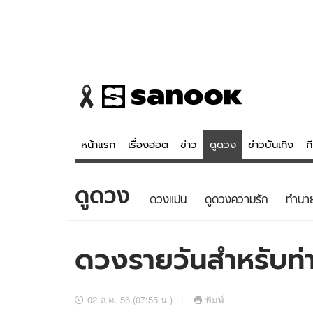
หน้าแรก
เรื่องฮอต
ข่าว
ดูดวง
ข่าวบันเทิง
ก
ดูดวง
ข่าว
ดูดวง - 
ดวงแม่น
ดูดวงความรัก
ทํานา
เรื่องฮอต
ดูดวง
ข่าว
หวยไทย
ดวงรายวันสำหรับท่าน
ข่าวบันเทิง
สถิติหวยไท
ข่าวกีฬา
หวยลาว
02 ต.ค. 56 (07:55 น.)
พิมพ์
ข่าวเศรษฐกิจ