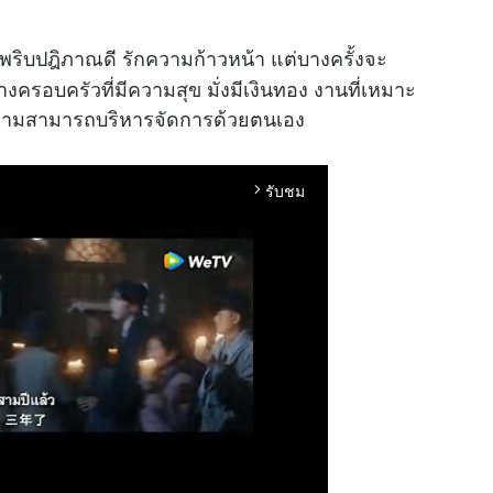
วพริบปฎิภาณดี รักความก้าวหน้า แต่บางครั้งจะ
งครอบครัวที่มีความสุข มั่งมีเงินทอง งานที่เหมาะ
้ความสามารถบริหารจัดการด้วยตนเอง
รับชม
arrow_forward_ios