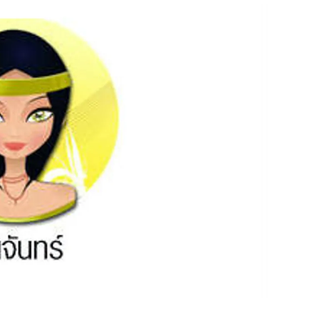
สุขภาพ
ดูทีวี
เที่ยว-กิน
WeTV
Tasteful Thailand
Exclusive
Sanook Choice
นิยาย
ยลได้ที่
ร่วมงานกับเ