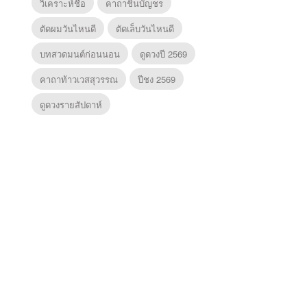
วิเคราะห์ชื่อ
คาถาชินบัญชร
ตัดผมวันไหนดี
ตัดเล็บวันไหนดี
บทสวดมนต์ก่อนนอน
ดูดวงปี 2569
คาถาท้าวเวสสุวรรณ
ปีชง 2569
ดูดวงรายสัปดาห์