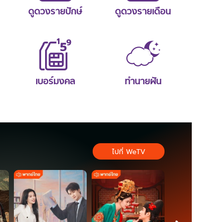
ดูดวงรายปักษ์
ดูดวงรายเดือน
เบอร์มงคล
ทำนายฝัน
ไปที่ WeTV