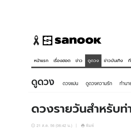
หน้าแรก
เรื่องฮอต
ข่าว
ดูดวง
ข่าวบันเทิง
ก
ดูดวง
ข่าว
ดูดวง - 
ดวงแม่น
ดูดวงความรัก
ทํานา
เรื่องฮอต
ดูดวง
ข่าว
หวยไทย
ดวงรายวันสำหรับท่า
ข่าวบันเทิง
สถิติหวยไท
ข่าวกีฬา
หวยลาว
21 ส.ค. 56 (06:42 น.)
พิมพ์
ข่าวเศรษฐกิจ