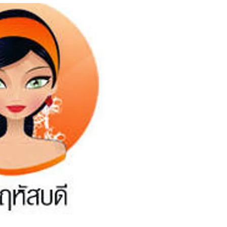
สุขภาพ
ดูทีวี
เที่ยว-กิน
WeTV
Tasteful Thailand
Exclusive
Sanook Choice
นิยาย
ยลได้ที่
ร่วมงานกับเ