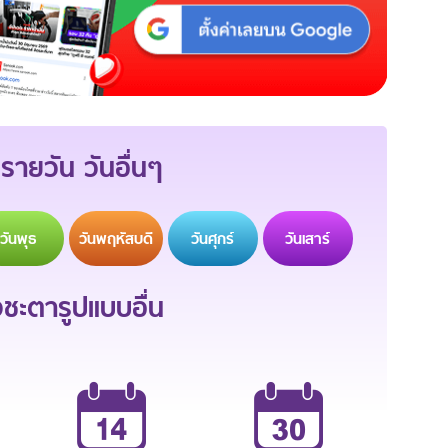
รายวัน วันอื่นๆ
วัน
พุธ
วัน
พฤหัสบดี
วัน
ศุกร์
วัน
เสาร์
ะตารูปแบบอื่น