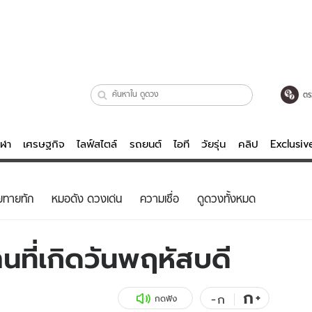
ตร
ีฬา
เศรษฐกิจ
ไลฟ์สไตล์
รถยนต์
ไอที
วัยรุ่น
คลิป
Exclusi
ตรวจหวย
ไลฟ์สไตล์
บันเทิงค
ยทายทัก
หมอดัง ดวงเด่น
ความเชื่อ
ดูดวงทั้งหมด
ผู้หญิง
หนัง-ละคร
ผู้ชาย
เพลง
นที่เกิดวันพฤหัสบดี
ย
วัยรุ่น
เกมส์
ไอที
คลิป
ก
+
-
ก
กดฟัง
รถยนต์
พอดแคสต์