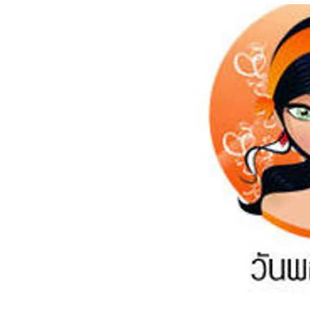
อัปเดตจีน
เช็กข่าวชัวร์
ติดตามสนุกโซเชี
ดาวน์โหลดสนุกแอปฟรี
สงวนลิขสิทธิ์ ©
2569
บริษัท อิมเมจ ฟิวเจอร์ (ประเทศไทย) จำกัด