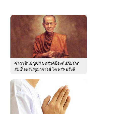
คาถาชินบัญชร บทสวดป้องกันภัยจาก
สมเด็จพระพุฒาจารย์ โต พรหมรังสี