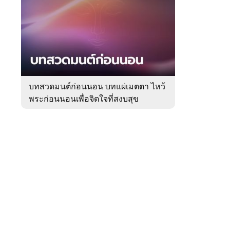
สัปดาห์
ของ
Sanook
ดูด
 WeTV
วง
บทสวดมนต์ก่อนนอน บทแผ่เมตตา ไหว้
พระก่อนนอนเพื่อจิตใจที่สงบสุข
ติดต่อโฆษณา
tencentthbd
sales@tencent.co.th
รา
ร้องเรียนเนื้อหาไม่เหมาะสม
แนะนำติชม แจ้งปัญหาการใช้งาน