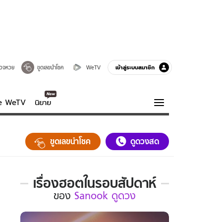
เข้าสู่ระบบสมาชิก
วจหวย
ขูดเลขนำโชค
WeTV
ve WeTV
นิยาย
รบรส
ความรู้รอบตัว
ขูดเลขนำโชค
ดูดวงสด
ฮาวทู
กูรู-รอบรู้
เรื่องฮอตในรอบสัปดาห์
เรื่อง
ของ
Sanook ดูดวง
ฮอต
ใน
รอบ