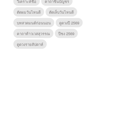
วิเคราะห์ชื่อ
คาถาชินบัญชร
ตัดผมวันไหนดี
ตัดเล็บวันไหนดี
บทสวดมนต์ก่อนนอน
ดูดวงปี 2569
คาถาท้าวเวสสุวรรณ
ปีชง 2569
ดูดวงรายสัปดาห์