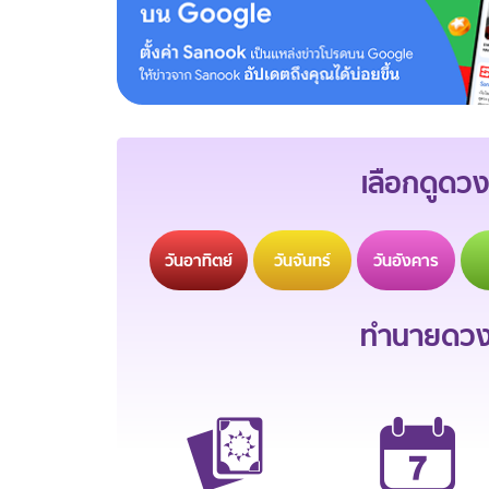
เลือกดูดวง
วัน
อาทิตย์
วัน
จันทร์
วัน
อังคาร
ทำนายดวงช