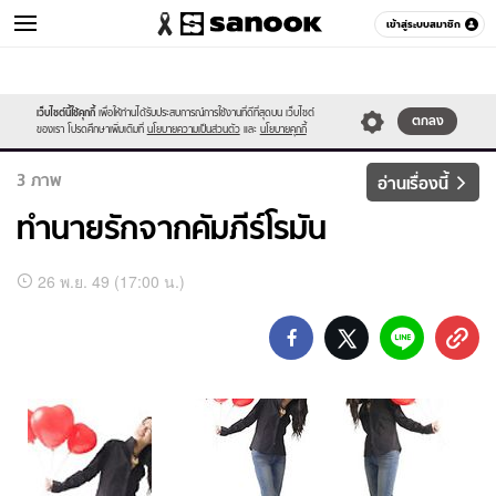
เข้าสู่ระบบสมาชิก
ดูดวง
เว็บไซต์นี้ใช้คุกกี้
เพื่อให้ท่านได้รับประสบการณ์การใช้งานที่ดีที่สุดบน เว็บไซต์
หมวดอื่นๆ
ตกลง
ของเรา โปรดศึกษาเพิ่มเติมที่
นโยบายความเป็นส่วนตัว
และ
นโยบายคุกกี้
3
ภาพ
อ่านเรื่องนี้
ทำนายรักจากคัมภีร์โรมัน
อัลบั้ม
26 พ.ย. 49 (17:00 น.)
ภาพ
ทั้งหมด
ทำนาย
รัก
จาก
คัมภีร์
โรมัน